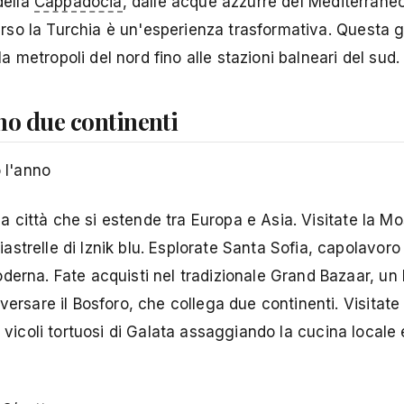
della
Cappadocia
, dalle acque azzurre del Mediterraneo 
verso la Turchia è un'esperienza trasformativa. Questa g
la metropoli del nord fino alle stazioni balneari del sud.
ano due continenti
 l'anno
ica città che si estende tra Europa e Asia. Visitate la M
trelle di Iznik blu. Esplorate Santa Sofia, capolavoro
erna. Fate acquisti nel tradizionale Grand Bazaar, un l
ersare il Bosforo, che collega due continenti. Visitate 
i vicoli tortuosi di Galata assaggiando la cucina locale 