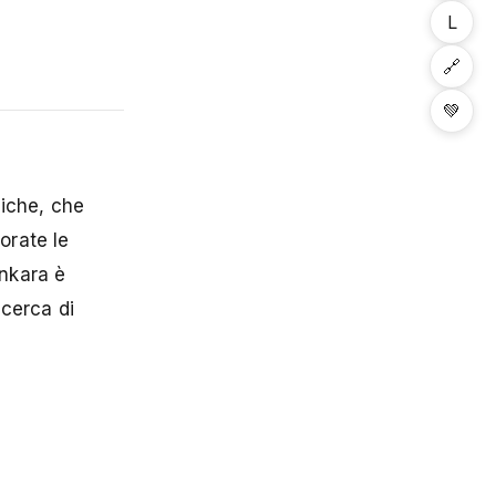
L
🔗
💚
liche, che
lorate le
Ankara è
icerca di