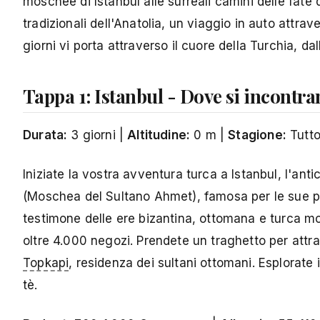
moschee di Istanbul alle surreali camini delle fate 
tradizionali dell'Anatolia, un viaggio in auto attra
giorni vi porta attraverso il cuore della Turchia, dal
Tappa 1: Istanbul - Dove si incontr
Durata:
3 giorni |
Altitudine:
0 m |
Stagione:
Tutto
Iniziate la vostra avventura turca a Istanbul, l'ant
(Moschea del Sultano Ahmet), famosa per le sue pias
testimone delle ere bizantina, ottomana e turca mod
oltre 4.000 negozi. Prendete un traghetto per attrav
Topkapi
, residenza dei sultani ottomani. Esplorate 
tè.