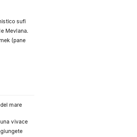
istico sufi
ile Mevlana.
Ekmek (pane
 del mare
 una vivace
aggiungete