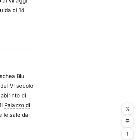
ai villaggi
uida di 14
oschea Blu
 del VI secolo
abirinto di
il
Palazzo di
𝕏
e le sale da
💬
f