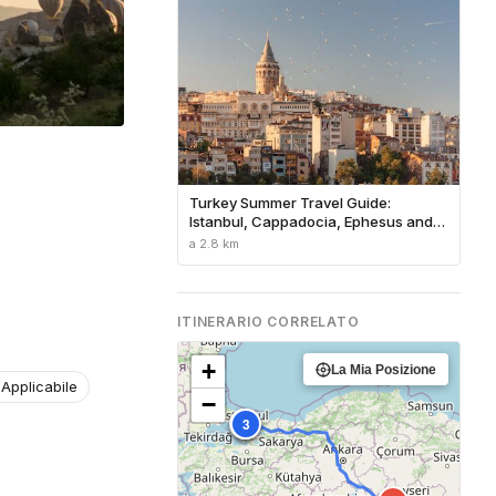
Turkey Summer Travel Guide:
Istanbul, Cappadocia, Ephesus and
the Turquoise Coast
a 2.8 km
ITINERARIO CORRELATO
+
La Mia Posizione
Applicabile
−
1
2
3