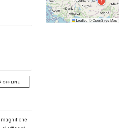
4
Leaflet
|
©
OpenStreetMap
⬇ OFFLINE
le magnifiche