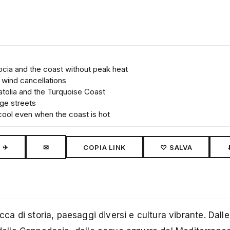
cia and the coast without peak heat
 wind cancellations
atolia and the Turquoise Coast
age streets
cool even when the coast is hot
✈
✉
COPIA LINK
♡ SALVA
icca di storia, paesaggi diversi e cultura vibrante. Dal