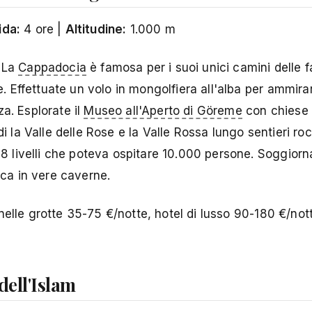
ida:
4 ore |
Altitudine:
1.000 m
. La
Cappadocia
è famosa per i suoi unici camini delle fa
ee. Effettuate un volo in mongolfiera all'alba per ammira
a. Esplorate il
Museo all'Aperto di Göreme
con chiese 
i la Valle delle Rose e la Valle Rossa lungo sentieri roc
a 8 livelli che poteva ospitare 10.000 persone. Soggiorn
ica in vere caverne.
nelle grotte 35-75 €/notte, hotel di lusso 90-180 €/nott
dell'Islam