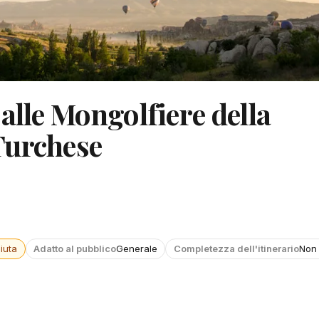
alle Mongolfiere della
Turchese
iuta
Adatto al pubblico
Generale
Completezza dell'itinerario
Non 