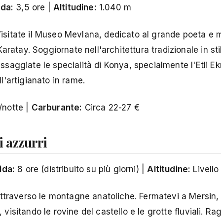
da:
3,5 ore |
Altitudine:
1.040 m
 Visitate il Museo Mevlana, dedicato al grande poeta e m
aratay. Soggiornate nell'architettura tradizionale in st
 Assaggiate le specialità di Konya, specialmente l'Etli 
ll'artigianato in rame.
notte |
Carburante:
Circa 22-27 €
i azzurri
ida:
8 ore (distribuito su più giorni) |
Altitudine:
Livello
attraverso le montagne anatoliche. Fermatevi a Mersin,
, visitando le rovine del castello e le grotte fluviali. R