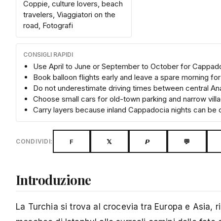
Coppie, culture lovers, beach
travelers, Viaggiatori on the
road, Fotografi
CONSIGLI RAPIDI
Use April to June or September to October for Cappado
Book balloon flights early and leave a spare morning for
Do not underestimate driving times between central An
Choose small cars for old-town parking and narrow vill
Carry layers because inland Cappadocia nights can be 
F
𝕏
𝙋
💬
CONDIVIDI:
Introduzione
La Turchia si trova al crocevia tra Europa e Asia, r