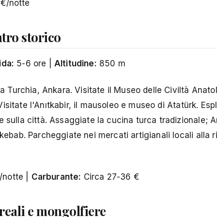
€/notte
ntro storico
ida:
5-6 ore |
Altitudine:
850 m
la Turchia, Ankara. Visitate il Museo delle Civiltà Anato
 Visitate l'Anıtkabir, il mausoleo e museo di Atatürk. Esp
 sulla città. Assaggiate la cucina turca tradizionale; 
kebab. Parcheggiate nei mercati artigianali locali alla r
notte |
Carburante:
Circa 27-36 €
reali e mongolfiere