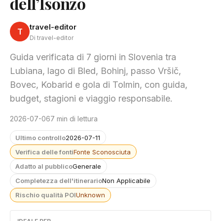
dell’Isonzo
travel-editor
T
Di travel-editor
Guida verificata di 7 giorni in Slovenia tra
Lubiana, lago di Bled, Bohinj, passo Vršič,
Bovec, Kobarid e gola di Tolmin, con guida,
budget, stagioni e viaggio responsabile.
2026-07-06
7 min di lettura
Ultimo controllo
2026-07-11
Verifica delle fonti
Fonte Sconosciuta
Adatto al pubblico
Generale
Completezza dell'itinerario
Non Applicabile
Rischio qualità POI
Unknown