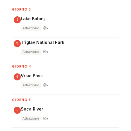
GIORNO 3
Lake Bohinj
2
🧭
Attrazione
▾
Triglav National Park
3
🧭
Attrazione
▾
GIORNO 4
Vrsic Pass
4
🧭
Attrazione
▾
GIORNO 5
Soca River
5
🧭
Attrazione
▾