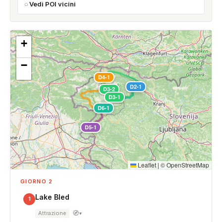
Vedi POI vicini
+
−
D4-1
D2-1
D3-2
D3-1
D6-1
D5-1
Leaflet
|
©
OpenStreetMap
GIORNO 2
Lake Bled
1
🧭
Attrazione
▾