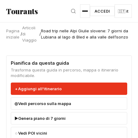
Vai al contenuto principale
Tourants
ACCEDI
🇮🇹 it
Articoli
Pagina
Road trip nelle Alpi Giulie slovene: 7 giorni da
/
di
/
iniziale
Lubiana al lago di Bled e alla valle dell’Isonzo
Viaggio
Pianifica da questa guida
Trasforma questa guida in percorso, mappa o itinerario
modificabile.
Aggiungi all'itinerario
Vedi percorso sulla mappa
Genera piano di 7 giorni
Vedi POI vicini