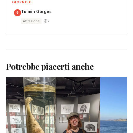
GIORNO 6
Tolmin Gorges
6
🧭
Attrazione
▾
Potrebbe piacerti anche