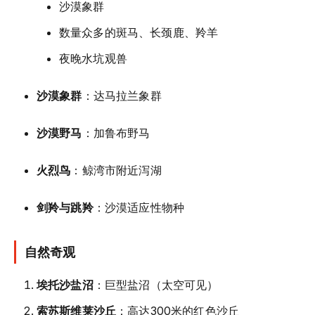
沙漠象群
数量众多的斑马、长颈鹿、羚羊
夜晚水坑观兽
沙漠象群
：达马拉兰象群
沙漠野马
：加鲁布野马
火烈鸟
：鲸湾市附近泻湖
剑羚与跳羚
：沙漠适应性物种
自然奇观
埃托沙盐沼
：巨型盐沼（太空可见）
索苏斯维莱沙丘
：高达300米的红色沙丘