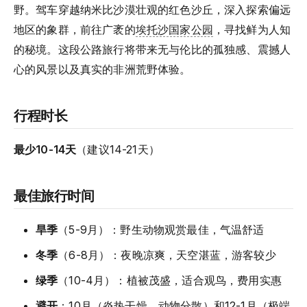
野。驾车穿越纳米比沙漠壮观的红色沙丘，深入探索偏远
地区的象群，前往广袤的
埃托沙国家公园
，寻找鲜为人知
的秘境。这段公路旅行将带来无与伦比的孤独感、震撼人
心的风景以及真实的非洲荒野体验。
行程时长
最少10-14天
（建议14-21天）
最佳旅行时间
旱季
（5-9月）：野生动物观赏最佳，气温舒适
冬季
（6-8月）：夜晚凉爽，天空湛蓝，游客较少
绿季
（10-4月）：植被茂盛，适合观鸟，费用实惠
避开
：10月（炎热干燥，动物分散）和12-1月（极端