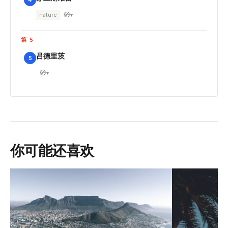
🧭
nature
▾
第 5
吕德里茨
5
🧭
▾
你可能还喜欢