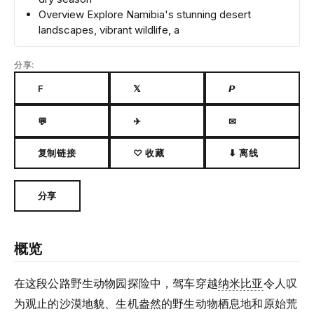
Overview Explore Namibia's stunning desert
landscapes, vibrant wildlife, a
分享:
F
𝕏
𝙋
💬
✈
✉
复制链接
♡ 收藏
⬇ 离线
分享
概览
在这段公路野生动物园探险中，驾车穿越
纳米比亚
令人叹
为观止的沙漠地貌、生机盎然的野生动物栖息地和原始荒