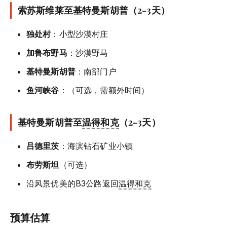
索苏斯维莱至基特曼斯胡普（2-3天）
独处村
：小型沙漠村庄
加鲁布野马
：沙漠野马
基特曼斯胡普
：南部门户
鱼河峡谷
：（可选，需额外时间）
基特曼斯胡普至
温得和克
（2-3天）
吕德里茨
：海滨钻石矿业小镇
布劳斯坦
（可选）
沿风景优美的B3公路返回
温得和克
预算估算