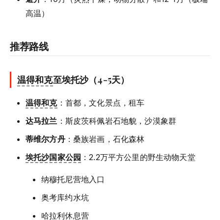
高温）
推荐路线
温得和克
至埃托沙（4-5天）
温得和克
：首都，文化景点，租车
达马拉兰
：斯皮茨科佩岩石地貌，沙漠象群
蒂维尔方丹
：桑族岩画，石化森林
埃托沙国家公园
：2.2万平方公里的野生动物天堂
纳穆托尼营地入口
奥考库约水坑
哈拉利休息营