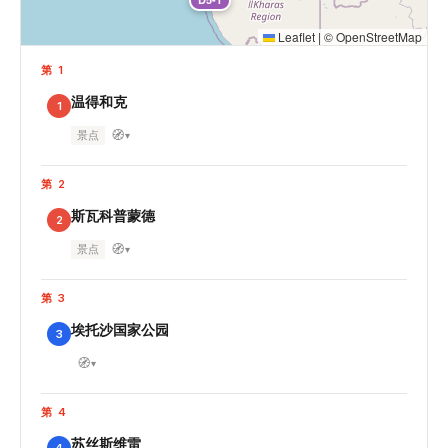
Leaflet
|
©
OpenStreetMap
第 1
温得和克
1
🧭
景点
▾
第 2
斯瓦科普蒙德
2
🧭
景点
▾
第 3
埃托沙国家公园
3
🧭
▾
第 4
苏丝斯维雷
4