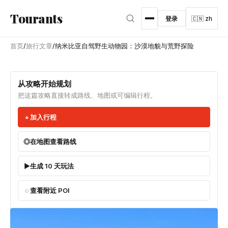
跳转到主内容
Tourants
登录
🇨🇳 zh
首页
/
旅行文章
/
纳米比亚自驾野生动物园：沙漠地貌与荒野探险
从攻略开始规划
把这篇攻略直接转成路线、地图或可编辑行程。
加入行程
在地图查看路线
生成 10 天玩法
查看附近 POI