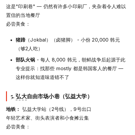
这是"印刷巷" — 仍然有许多小印刷厂，夹杂着令人难以
置信的当地餐厅
必尝美食：
猪蹄
（Jokbal）（卤猪脚） - 小份 20,000 韩元
（够2人吃）
部队火锅
- 每人 8,000 韩元，朝鲜战争后起源于此
专业提示：找那些 mostly 都是韩国客人的餐厅 —
这样你就知道味道错不了
5.
弘大
自由市场小巷（弘益大学）
地铁：
弘益大学站（2号线），9号出口
年轻艺术家、街头表演者和小食摊云集
必尝美食：