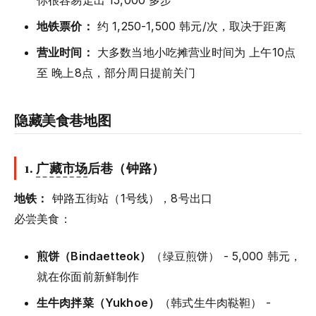
你很容易走出 15,000 多步
地铁票价：
约 1,250-1,500 韩元/次，取决于距离
营业时间：
大多数当地小吃摊营业时间为 上午10点
至 晚上8点，部分周日提前关门
隐藏美食巷地图
1.
广藏市场
后巷（钟路）
地铁：
钟路五街站（1号线），8号出口
必尝美食：
煎饼（Bindaetteok）
（绿豆煎饼） - 5,000 韩元，
就在你面前新鲜制作
生牛肉拌菜（Yukhoe）
（韩式生牛肉鞑靼） -