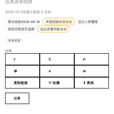
远离游客陷阱
2026-05-09
预计阅读 5 分钟
最后核验
2026-06-14
来源核验
来源未知
适合人群
通用
路线完整度
不适用
地点质量风险
未知
美食探索
分享:
F
𝕏
𝙋
💬
✈
✉
复制链接
♡ 收藏
⬇ 离线
分享