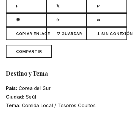
F
𝕏
𝙋
💬
✈
✉
COPIAR ENLACE
♡ GUARDAR
⬇ SIN CONEXIÓN
COMPARTIR
Destino y Tema
País:
Corea del Sur
Ciudad:
Seúl
Tema:
Comida Local / Tesoros Ocultos