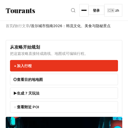
跳转到主内容
Tourants
登录
🇨🇳 zh
首页
/
旅行文章
/
首尔城市指南2026：韩流文化、美食与隐秘景点
从攻略开始规划
把这篇攻略直接转成路线、地图或可编辑行程。
加入行程
查看目的地地图
生成 7 天玩法
查看附近 POI