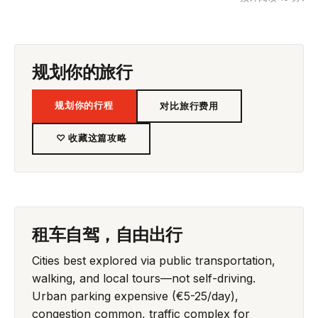
规划你的旅行
规划你的行程
对比旅行费用
♡ 收藏这篇攻略
租车自驾，自由出行
Cities best explored via public transportation,
walking, and local tours—not self-driving.
Urban parking expensive (€5-25/day),
congestion common, traffic complex for