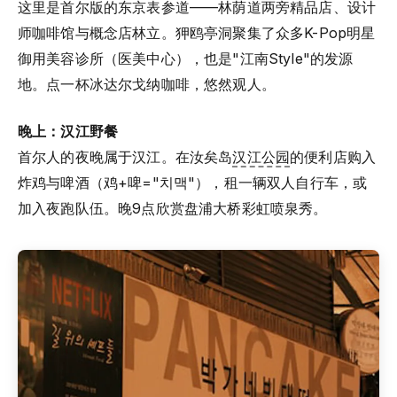
这里是首尔版的东京表参道——林荫道两旁精品店、设计
师咖啡馆与概念店林立。狎鸥亭洞聚集了众多K-Pop明星
御用美容诊所（医美中心），也是"江南Style"的发源
地。点一杯冰达尔戈纳咖啡，悠然观人。
晚上：汉江野餐
首尔人的夜晚属于汉江。在汝矣岛
汉江公园
的便利店购入
炸鸡与啤酒（鸡+啤="치맥"），租一辆双人自行车，或
加入夜跑队伍。晚9点欣赏盘浦大桥彩虹喷泉秀。