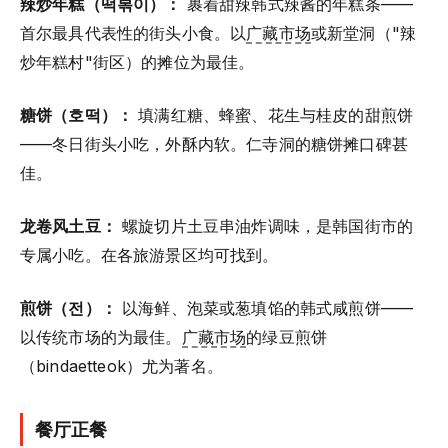
辣炒年糕（떡볶이）：
裹着甜辣韩式辣酱的年糕条——
首尔最具代表性的街头小食。以
广藏市场
或新堂洞（"辣
炒年糕村"街区）的摊位为最佳。
糖饼（호떡）：
填满红糖、蜂蜜、花生与桂皮的甜煎饼
——冬日街头小吃，外酥内软。仁寺洞的糖饼摊口碑甚
佳。
龙卷风土豆：
螺旋切片土豆串油炸调味，是韩国街市的
专属小吃。在各旅游景区均可找到。
煎饼（전）：
以海鲜、泡菜或葱填馅的韩式咸煎饼——
以传统市场的为最佳。
广藏市场
的绿豆煎饼
（bindaetteok）尤为著名。
餐厅正餐