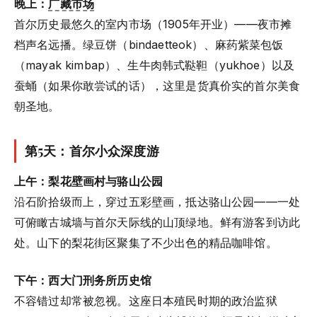
晚上：
广藏市场
首尔历史最悠久的室内市场（1905年开业）——夜市摊
档声名远播。绿豆饼（bindaetteok）、麻药紫菜包饭
（mayak kimbap）、生牛肉韩式鞑靼（yukhoe）以及
蚕蛹（如果你敢尝试的话），这里是货真价实的首尔美食
朝圣地。
第5天：首尔小众深度游
上午：梨花壁画村与骆山公园
沿石阶拾级而上，穿过五彩壁画，抵达骆山公园——一处
可俯瞰古城墙与首尔天际线的山顶绿地。鲜有游客到访此
处。山下的梨花街区聚集了不少出色的精品咖啡馆。
下午：西大门刑务所历史馆
不容错过却常被忽视。这座日本殖民时期的政治监狱