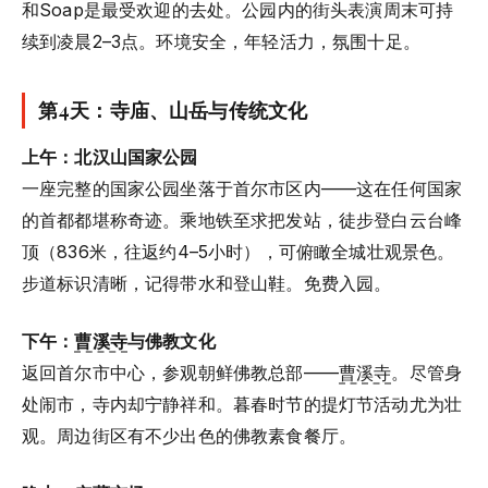
和Soap是最受欢迎的去处。公园内的街头表演周末可持
续到凌晨2–3点。环境安全，年轻活力，氛围十足。
第4天：寺庙、山岳与传统文化
上午：北汉山国家公园
一座完整的国家公园坐落于首尔市区内——这在任何国家
的首都都堪称奇迹。乘地铁至求把发站，徒步登白云台峰
顶（836米，往返约4–5小时），可俯瞰全城壮观景色。
步道标识清晰，记得带水和登山鞋。免费入园。
下午：
曹溪寺
与佛教文化
返回首尔市中心，参观朝鲜佛教总部——
曹溪寺
。尽管身
处闹市，寺内却宁静祥和。暮春时节的提灯节活动尤为壮
观。周边街区有不少出色的佛教素食餐厅。