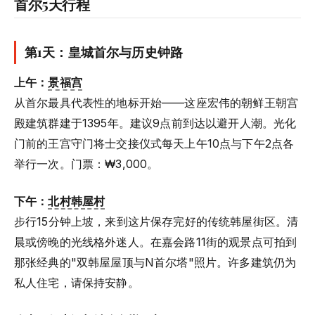
首尔5天行程
第1天：皇城首尔与历史钟路
上午：
景福宫
从首尔最具代表性的地标开始——这座宏伟的朝鲜王朝宫
殿建筑群建于1395年。建议9点前到达以避开人潮。光化
门前的王宫守门将士交接仪式每天上午10点与下午2点各
举行一次。门票：₩3,000。
下午：
北村韩屋村
步行15分钟上坡，来到这片保存完好的传统韩屋街区。清
晨或傍晚的光线格外迷人。在嘉会路11街的观景点可拍到
那张经典的"双韩屋屋顶与N首尔塔"照片。许多建筑仍为
私人住宅，请保持安静。