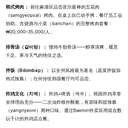
韩式烤肉：
前往麻浦区品尝首尔最棒的五花肉
（samgyeopsal）烤肉。在桌上自己动手烤，餐厅员工会
协助。含烧酒与小菜（banchan）的完整烤肉套餐：
₩20,000–35,000/人。
排骨汤（갈비탕）：
慢炖牛肋骨汤——醇厚清爽，暖意
十足。寒冷天气的绝佳之选。
拌饭（Bibimbap）：
以全州风格最为著名（蔬菜拌饭加
韩式辣酱）；任何传统韩国餐厅均可品尝。
炸鸡文化（치맥）：
炸鸡+啤酒（맥주）。韩国炸鸡享誉
全球理由充分——二次油炸格外酥脆，有原味和甜辣酱
（yangnyeom）两种口味。通过Baemin外卖应用或在数
以千计的炸鸡店点餐。