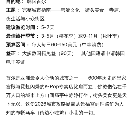
目的地：
韩国首尔
主题：
完整城市指南——韩流文化、街头美食、寺庙、
夜生活与小众街区
建议游览时间：
5–7天
最佳旅行季节：
3–5月（樱花季）或9–11月（秋叶季）
预算区间：
每人每日60–150美元（中等消费）
签证：
大多数国籍免签（90天）；其他国籍请申请韩国
电子签证
首尔是亚洲最令人心动的城市之一——600年历史的皇家
宫殿与霓虹闪烁的K-Pop专卖店比肩而立，佛教僧侣在千
万人口的城市上方山间庙宇中静静打坐，街头美食更是天
下无双。这份2026城市攻略涵盖从
景福宫
到钟路鲜为人
知的布帐马车（街边小吃摊）小巷的一切。