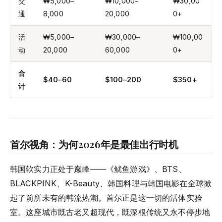
交
₩5,000–
₩10,000–
₩30,00
通
8,000
20,000
0+
活
₩5,000–
₩30,000–
₩100,00
动
20,000
60,000
0+
合
$40–60
$100–200
$350+
计
首尔视角：为何2026年是最佳出行时机
韩国软实力正处于巅峰——《鱿鱼游戏》、BTS、
BLACKPINK、K-Beauty、韩国料理与韩国电影在全球掀
起了前所未有的韩流热潮。首尔正是这一切的活体实验
室。这座城市既古老又超现代，既深根传统又永不停步地