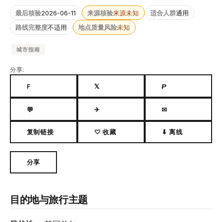
最后核验
2026-06-11
来源核验
来源未知
适合人群
通用
路线完整度
不适用
地点质量风险
未知
城市指南
分享:
F
𝕏
𝙋
💬
✈
✉
复制链接
♡ 收藏
⬇ 离线
分享
目的地与旅行主题