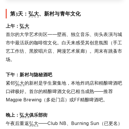
第3天：
弘大
、新村与青年文化
上午：
弘大
首尔的大学艺术街区——壁画、独立音乐、街头表演与城
市中最活跃的咖啡馆文化。白天来感受其创意氛围（手工
艺工作坊、黑胶唱片店、网漫艺术展廊）。周末有跳蚤市
场。
下午：新村与隐秘酒吧
紧邻
弘大
的新村是学生聚集地，本地炸鸡店和精酿啤酒吧
口碑极好。首尔的精酿啤酒文化已相当成熟——推荐
Magpie Brewing（多处门店）或FF精酿啤酒吧。
晚上：
弘大
俱乐部街
午夜后重返
弘大
——Club NB、Burning Sun（已更名）