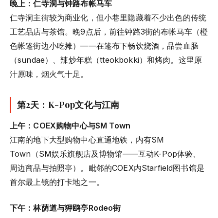
晚上：仁寺洞与钟路布帐马车
仁寺洞主街较为商业化，但小巷里隐藏着不少出色的传统
工艺品店与茶馆。晚9点后，前往钟路3街的布帐马车（橙
色帐篷街边小吃摊）——在篷布下畅饮烧酒，品尝血肠
（sundae）、辣炒年糕（tteokbokki）和烤肉。这里原
汁原味，烟火气十足。
第2天：K-Pop文化与江南
上午：COEX购物中心与SM Town
江南的地下大型购物中心直通地铁，内有SM
Town（SM娱乐旗舰店及博物馆——互动K-Pop体验、
周边商品与拍照亭）。毗邻的COEX内Starfield图书馆是
首尔最上镜的打卡地之一。
下午：林荫道与狎鸥亭Rodeo街