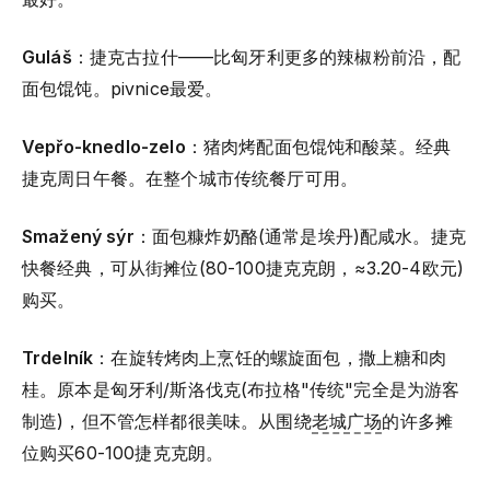
Guláš
：捷克古拉什——比匈牙利更多的辣椒粉前沿，配
面包馄饨。pivnice最爱。
Vepřo-knedlo-zelo
：猪肉烤配面包馄饨和酸菜。经典
捷克周日午餐。在整个城市传统餐厅可用。
Smažený sýr
：面包糠炸奶酪(通常是埃丹)配咸水。捷克
快餐经典，可从街摊位(80-100捷克克朗，≈3.20-4欧元)
购买。
Trdelník
：在旋转烤肉上烹饪的螺旋面包，撒上糖和肉
桂。原本是匈牙利/斯洛伐克(布拉格"传统"完全是为游客
制造)，但不管怎样都很美味。从围绕
老城广场
的许多摊
位购买60-100捷克克朗。