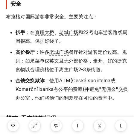
安全
布拉格对国际游客非常安全。主要关注点：
扒手
：在
查理大桥
、
老城广场
和22号电车游客路线周
围很高。保护好袋子。
高价餐厅
：许多
老城广场
餐厅针对游客定价过高。规
则：如果菜单仅英文且无外部价格，走开。好的捷克
食物以合理价格位于离主广场2-3条街道。
金钱交换欺诈
：使用ATM(Česká spořitelna或
Komerční banka有公平的费率)并避免"无佣金"交换
办公室，他们将他们的利差埋在可怕的费率中。
样本5天布拉格行程
💚
🔗
💬
f
𝕏
L
第1天——老城基础
：早上
老城广场
和Orloj(人群前)、老