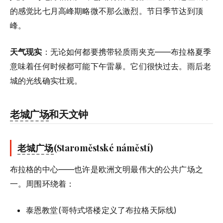
的感觉比七月高峰期略微不那么激烈。节日季节达到顶
峰。
天气现实
：无论如何都要携带轻质雨夹克——布拉格夏季
意味着任何时候都可能下午雷暴。它们很快过去。雨后老
城的光线确实壮观。
老城广场
和天文钟
老城广场
(Staroměstské náměstí)
布拉格的中心——也许是欧洲文明最伟大的公共广场之
一。周围环绕着：
泰恩教堂(哥特式塔楼定义了布拉格天际线)