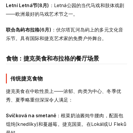
Letní Letná节(8月)
：Letná公园的当代马戏和肢体戏剧
——欧洲最好的马戏艺术节之一。
联合岛屿布拉格(6月)
：伏尔塔瓦河岛屿上的多元文化音
乐节。具有国际和捷克艺术家的免费户外舞台。
食物：捷克美食和布拉格的餐厅场景
传统捷克食物
捷克美食在中欧性质上——浓郁、肉类为中心、冬季优
秀、夏季略重但深深令人满足：
Svíčková na smetaně
：根菜奶油酱炖牛腰肉，配面包
馄饨(knedlíky)和蔓越莓。捷克国菜。在Lokál或U Fleků
最好。