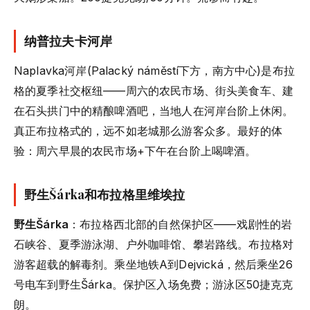
纳普拉夫卡河岸
Naplavka河岸(Palacký náměstí下方，南方中心)是布拉
格的夏季社交枢纽——周六的农民市场、街头美食车、建
在石头拱门中的精酿啤酒吧，当地人在河岸台阶上休闲。
真正布拉格式的，远不如老城那么游客众多。最好的体
验：周六早晨的农民市场+下午在台阶上喝啤酒。
野生Šárka和布拉格里维埃拉
野生Šárka
：布拉格西北部的自然保护区——戏剧性的岩
石峡谷、夏季游泳湖、户外咖啡馆、攀岩路线。布拉格对
游客超载的解毒剂。乘坐地铁A到Dejvická，然后乘坐26
号电车到野生Šárka。保护区入场免费；游泳区50捷克克
朗。