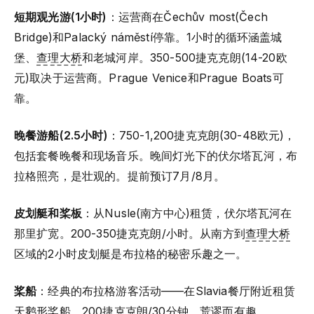
短期观光游(1小时)
：运营商在Čechův most(Čech
Bridge)和Palacký náměstí停靠。1小时的循环涵盖城
堡、
查理大桥
和老城河岸。350-500捷克克朗(14-20欧
元)取决于运营商。Prague Venice和Prague Boats可
靠。
晚餐游船(2.5小时)
：750-1,200捷克克朗(30-48欧元)，
包括套餐晚餐和现场音乐。晚间灯光下的伏尔塔瓦河，布
拉格照亮，是壮观的。提前预订7月/8月。
皮划艇和桨板
：从Nusle(南方中心)租赁，伏尔塔瓦河在
那里扩宽。200-350捷克克朗/小时。从南方到
查理大桥
区域的2小时皮划艇是布拉格的秘密乐趣之一。
桨船
：经典的布拉格游客活动——在Slavia餐厅附近租赁
天鹅形桨船。200捷克克朗/30分钟。荒谬而有趣。