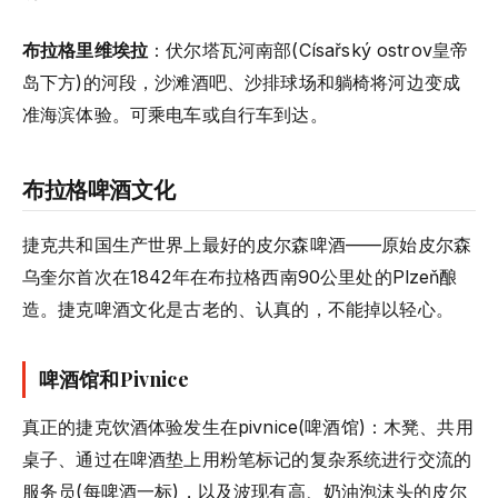
布拉格里维埃拉
：伏尔塔瓦河南部(Císařský ostrov皇帝
岛下方)的河段，沙滩酒吧、沙排球场和躺椅将河边变成
准海滨体验。可乘电车或自行车到达。
布拉格啤酒文化
捷克共和国生产世界上最好的皮尔森啤酒——原始皮尔森
乌奎尔首次在1842年在布拉格西南90公里处的Plzeň酿
造。捷克啤酒文化是古老的、认真的，不能掉以轻心。
啤酒馆和Pivnice
真正的捷克饮酒体验发生在pivnice(啤酒馆)：木凳、共用
桌子、通过在啤酒垫上用粉笔标记的复杂系统进行交流的
服务员(每啤酒一标)，以及波现有高、奶油泡沫头的皮尔