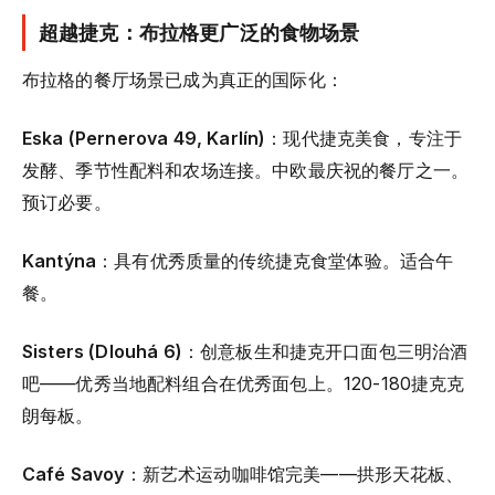
超越捷克：布拉格更广泛的食物场景
布拉格的餐厅场景已成为真正的国际化：
Eska (Pernerova 49, Karlín)
：现代捷克美食，专注于
发酵、季节性配料和农场连接。中欧最庆祝的餐厅之一。
预订必要。
Kantýna
：具有优秀质量的传统捷克食堂体验。适合午
餐。
Sisters (Dlouhá 6)
：创意板生和捷克开口面包三明治酒
吧——优秀当地配料组合在优秀面包上。120-180捷克克
朗每板。
Café Savoy
：新艺术运动咖啡馆完美——拱形天花板、