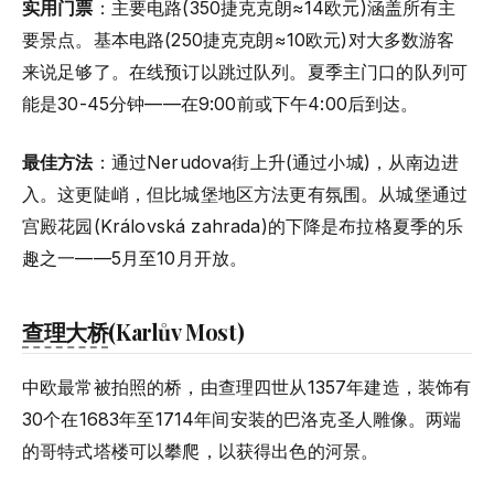
实用门票
：主要电路(350捷克克朗≈14欧元)涵盖所有主
要景点。基本电路(250捷克克朗≈10欧元)对大多数游客
来说足够了。在线预订以跳过队列。夏季主门口的队列可
能是30-45分钟——在9:00前或下午4:00后到达。
最佳方法
：通过Nerudova街上升(通过小城)，从南边进
入。这更陡峭，但比城堡地区方法更有氛围。从城堡通过
宫殿花园(Královská zahrada)的下降是布拉格夏季的乐
趣之一——5月至10月开放。
查理大桥
(Karlův Most)
中欧最常被拍照的桥，由查理四世从1357年建造，装饰有
30个在1683年至1714年间安装的巴洛克圣人雕像。两端
的哥特式塔楼可以攀爬，以获得出色的河景。