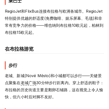
乘巴士
RegioJet和FlixBus连接布拉格与欧洲各城市。RegioJet
特别提供优越的舒适度(免费咖啡、娱乐屏幕、毛毯)和非
常有竞争力的价格——维也纳到布拉格10欧元起，柏林到
布拉格15欧元起。
在布拉格游览
步行
老城、新城(Nové Město)和小城都可以步行——关键景
点聚集在
老城广场
30分钟步行距离内。穿上舒适的鞋子：
布拉格的历史街道主要是鹅卵石铺路，这在视觉上令人愉
快，但六小时后对脚不友好。