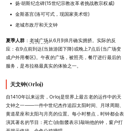
扬·胡斯纪念碑(15世纪宗教改革者挑战教宗权威)
金斯基宫(洛可可式，现国家美术馆)
老城市政厅和天文钟
夏季人群
：
老城广场
从6月到8月确实拥挤。实际的反
应：在9点前到达(当旅游团下降)或晚上7点后(当广场变
成户外用餐区)。午夜的广场，被照亮，餐厅进行最后的
服务，是布拉格最真实的体验之一。
天文钟(Orloj)
自1410年以来运营，Orloj是世界上最古老的运作中的天
文钟之一——一件中世纪杰作追踪太阳时间、月球周期、
黄道星座和太阳与月亮的位置。每小时整点，时钟都会表
演其著名的节目：死亡(由骷髅表示)敲响他的钟，窗户打
开揭示使徒，金色公鸡啼唱。