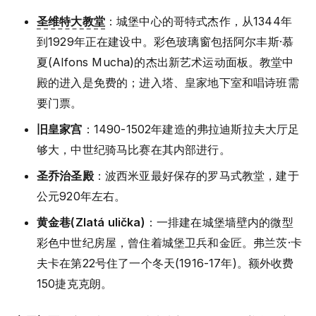
圣维特大教堂
：城堡中心的哥特式杰作，从1344年
到1929年正在建设中。彩色玻璃窗包括阿尔丰斯·慕
夏(Alfons Mucha)的杰出新艺术运动面板。教堂中
殿的进入是免费的；进入塔、皇家地下室和唱诗班需
要门票。
旧皇家宫
：1490-1502年建造的弗拉迪斯拉夫大厅足
够大，中世纪骑马比赛在其内部进行。
圣乔治圣殿
：波西米亚最好保存的罗马式教堂，建于
公元920年左右。
黄金巷(Zlatá ulička)
：一排建在城堡墙壁内的微型
彩色中世纪房屋，曾住着城堡卫兵和金匠。弗兰茨·卡
夫卡在第22号住了一个冬天(1916-17年)。额外收费
150捷克克朗。