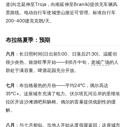
道(向北延伸至Troja，向南延伸至Braník)提供无车辆风
景路线。电动自行车使城堡山接近可管理。标准自行车
200-400捷克克朗/天。
布拉格夏季：预期
六月
：长日照时间(日出前5:00、日落后21:30)。温暖但
很少炎热。旅游旺季开始——到6月中旬，
老城广场
的人
群处于满容量。啤酒花园充分开放。
七月
：布拉格最热的月份——平均24°C，偶尔高达
35°C+。这座城市充满了电力。伏尔塔瓦河沿岸的里维埃
拉区开设沙滩酒吧和躺椅。偶尔的雷暴提供戏剧性的缓
解。
八月
：与七月相似。当地人开始从度假屋返回；这座城市