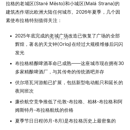
拉格的老城区(Staré Město)和小城区(Malá Strana)的
建筑杰作堪比欧洲大陆任何城市。2026年夏季，几个因
素使布拉格特别值得关注：
2025年底完成的
老城广场
改造已恢复了广场的全部
辉煌，著名的天文钟(Orloj)在经过大规模维修后闪闪
发光
布拉格精酿啤酒革命已成熟——这座城市现在拥有30
多家精酿啤酒厂，与其传奇的传统酒吧并存
伏尔塔瓦河游船已扩展，包括新型电动船只和延长的
夜间班次
廉价航空竞争推低了伦敦-布拉格、柏林-布拉格和阿
姆斯特丹-布拉格航线的价格
夏季节日日程(6月-8月)是布拉格历史上最密集的