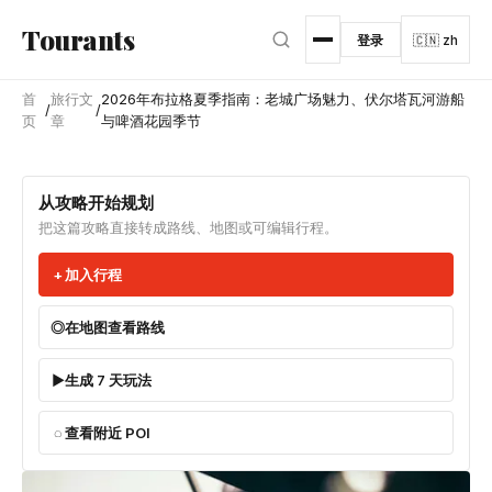
跳转到主内容
Tourants
登录
🇨🇳 zh
首
旅行文
2026年布拉格夏季指南：老城广场魅力、伏尔塔瓦河游船
/
/
页
章
与啤酒花园季节
从攻略开始规划
把这篇攻略直接转成路线、地图或可编辑行程。
加入行程
在地图查看路线
生成 7 天玩法
查看附近 POI