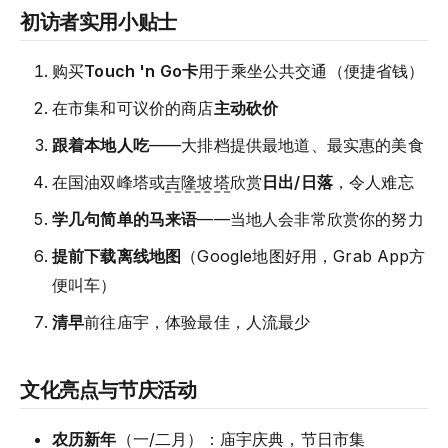
初访者实用小贴士
购买
Touch 'n Go卡
用于乘坐公共交通（便捷省钱）
在市集和可议价的商店
主动砍价
跟着本地人吃
——大排档提供最地道、最实惠的美食
在国油双峰塔或
吉隆坡塔
欣赏
日出/日落
，令人难忘
学几句简单的马来语
——当地人会非常欣赏你的努力
提前下载离线地图
（Google地图好用，Grab App方
便叫车）
清早
前往庙宇，体验最佳，人流最少
文化亮点与节庆活动
农历新年
（一/二月）：庙宇庆典，节日市集