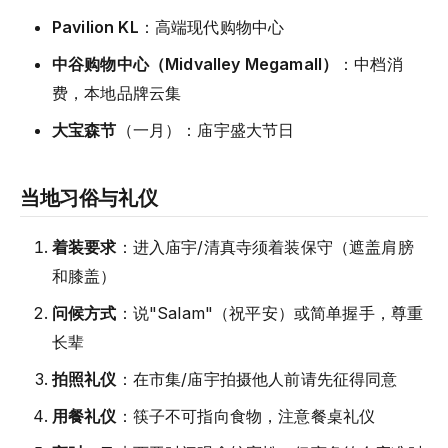
Pavilion KL
：高端现代购物中心
中谷购物中心（Midvalley Megamall）
：中档消
费，本地品牌云集
大宝森节
（一月）：庙宇盛大节日
当地习俗与礼仪
着装要求
：进入庙宇/清真寺须着装保守（遮盖肩膀
和膝盖）
问候方式
：说"Salam"（祝平安）或简单握手，尊重
长辈
拍照礼仪
：在市集/庙宇拍摄他人前请先征得同意
用餐礼仪
：筷子不可指向食物，注意餐桌礼仪