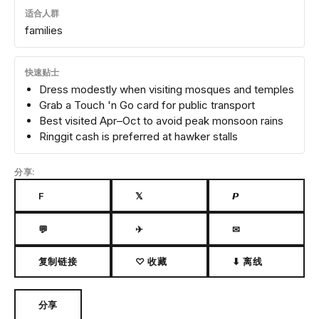
适合人群
families
快速贴士
Dress modestly when visiting mosques and temples
Grab a Touch 'n Go card for public transport
Best visited Apr–Oct to avoid peak monsoon rains
Ringgit cash is preferred at hawker stalls
分享:
F
𝕏
𝙋
💬
✈
✉
复制链接
♡ 收藏
⬇ 离线
分享