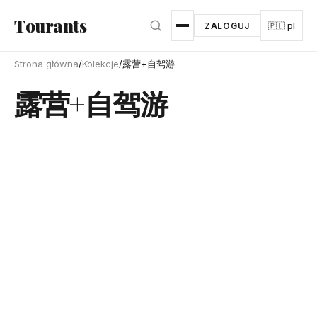
Przejdź do głównej treści
Tourants
ZALOGUJ
🇵🇱 pl
Strona główna
/
Kolekcje
/
露营+自驾游
露营+自驾游