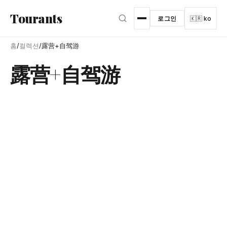
본문으로 건너뛰기
Tourants
로그인
🇰🇷 ko
홈
/
컬렉션
/
露营+自驾游
露营+自驾游