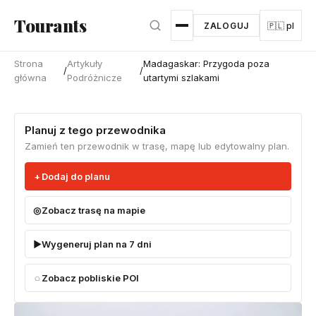
Przejdź do głównej treści
Tourants
ZALOGUJ
🇵🇱 pl
Strona
Artykuły
Madagaskar: Przygoda poza
/
/
główna
Podróżnicze
utartymi szlakami
Planuj z tego przewodnika
Zamień ten przewodnik w trasę, mapę lub edytowalny plan.
Dodaj do planu
Zobacz trasę na mapie
Wygeneruj plan na 7 dni
Zobacz pobliskie POI