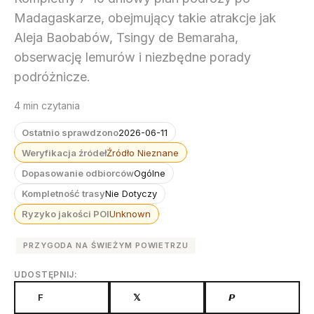
Madagaskarze, obejmujący takie atrakcje jak
Aleja Baobabów, Tsingy de Bemaraha,
obserwację lemurów i niezbędne porady
podróżnicze.
4 min czytania
Ostatnio sprawdzono
2026-06-11
Weryfikacja źródeł
Źródło Nieznane
Dopasowanie odbiorców
Ogólne
Kompletność trasy
Nie Dotyczy
Ryzyko jakości POI
Unknown
PRZYGODA NA ŚWIEŻYM POWIETRZU
UDOSTĘPNIJ:
F
𝕏
𝙋