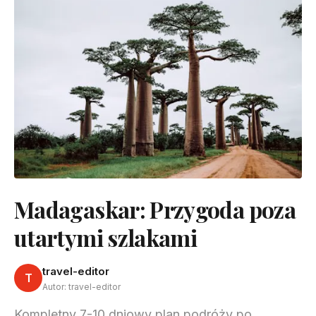
Madagaskar: Przygoda poza
utartymi szlakami
travel-editor
T
Autor: travel-editor
Kompletny 7-10 dniowy plan podróży po