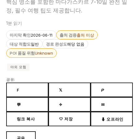
핵심 명소를 포함한 마다가스카르 7-10일 완전 일
정, 필수 여행 팁도 제공합니다.
1분 읽기
마지막 확인
2026-06-11
출처 검증
출처 미상
대상 적합도
일반
경로 완성도
해당 없음
POI 품질 위험
Unknown
야외 모험
공유:
F
𝕏
𝙋
💬
✈
✉
링크 복사
♡ 저장
⬇ 오프라인
공유