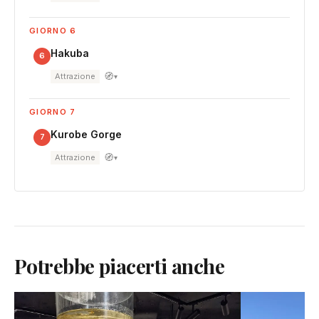
GIORNO 6
Hakuba
6
🧭
Attrazione
▾
GIORNO 7
Kurobe Gorge
7
🧭
Attrazione
▾
Potrebbe piacerti anche