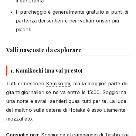
il panorama
Il parcheggio è generalmente gratuito ai punti di
partenza dei sentieri e nei ryokan onsen più
piccoli
Valli nascoste da esplorare
1.
Kamikochi
(ma vai presto)
Tutti conoscono
Kamikochi
, ma la maggior parte dei
gitanti giornalieri se ne va entro le 15:00. Soggiorna
una notte e avrai i sentieri quasi tutti per te. La luce
del mattino sulla catena di Hotaka è assolutamente
mozzafiato.
Consiglio pro:
Soggiorna al campeggio di Taisho-ike