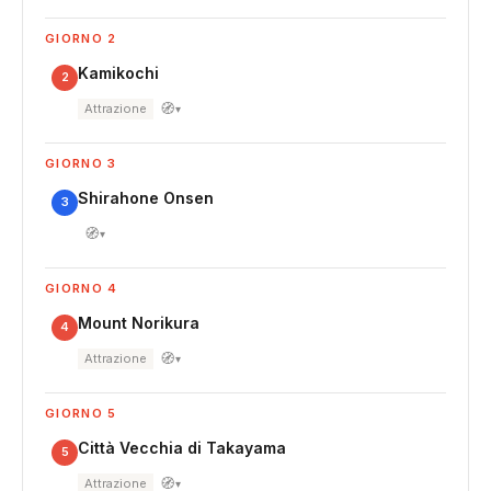
GIORNO 2
Kamikochi
2
🧭
Attrazione
▾
GIORNO 3
Shirahone Onsen
3
🧭
▾
GIORNO 4
Mount Norikura
4
🧭
Attrazione
▾
GIORNO 5
Città Vecchia di Takayama
5
🧭
Attrazione
▾