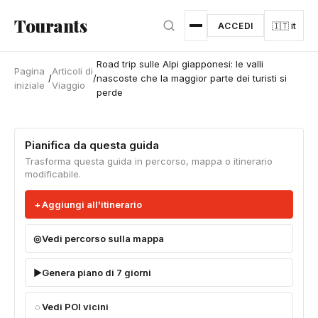
Vai al contenuto principale
Tourants
ACCEDI
🇮🇹 it
Road trip sulle Alpi giapponesi: le valli
Pagina
Articoli di
/
/
nascoste che la maggior parte dei turisti si
iniziale
Viaggio
perde
Pianifica da questa guida
Trasforma questa guida in percorso, mappa o itinerario
modificabile.
Aggiungi all'itinerario
Vedi percorso sulla mappa
Genera piano di 7 giorni
Vedi POI vicini