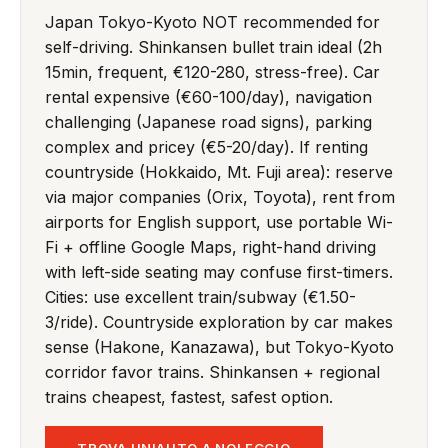
Japan Tokyo-Kyoto NOT recommended for
self-driving. Shinkansen bullet train ideal (2h
15min, frequent, €120-280, stress-free). Car
rental expensive (€60-100/day), navigation
challenging (Japanese road signs), parking
complex and pricey (€5-20/day). If renting
countryside (Hokkaido, Mt. Fuji area): reserve
via major companies (Orix, Toyota), rent from
airports for English support, use portable Wi-
Fi + offline Google Maps, right-hand driving
with left-side seating may confuse first-timers.
Cities: use excellent train/subway (€1.50-
3/ride). Countryside exploration by car makes
sense (Hakone, Kanazawa), but Tokyo-Kyoto
corridor favor trains. Shinkansen + regional
trains cheapest, fastest, safest option.
TROVA UN'AUTO A NOLEGGIO