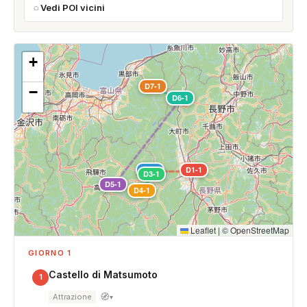
Vedi POI vicini
+
D7-1
−
D6-1
D2-1
D1-1
D3-1
D5-1
D4-1
Leaflet
|
©
OpenStreetMap
GIORNO 1
Castello di Matsumoto
1
🧭
Attrazione
▾