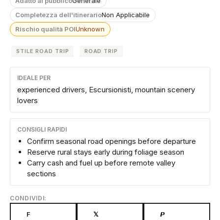
Adatto al pubblico
Generale
Completezza dell'itinerario
Non Applicabile
Rischio qualità POI
Unknown
STILE ROAD TRIP
ROAD TRIP
IDEALE PER
experienced drivers, Escursionisti, mountain scenery
lovers
CONSIGLI RAPIDI
Confirm seasonal road openings before departure
Reserve rural stays early during foliage season
Carry cash and fuel up before remote valley
sections
CONDIVIDI:
F
𝕏
𝙋