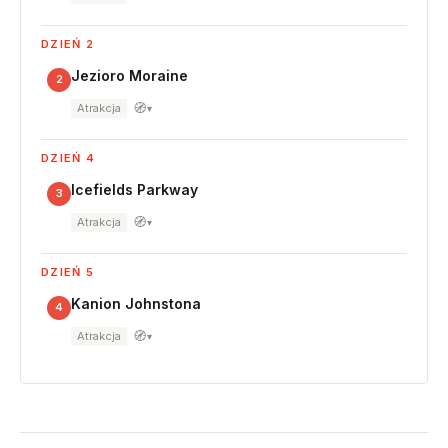
DZIEŃ 2
Jezioro Moraine
2
🧭
Atrakcja
▾
DZIEŃ 4
Icefields Parkway
3
🧭
Atrakcja
▾
DZIEŃ 5
Kanion Johnstona
4
🧭
Atrakcja
▾