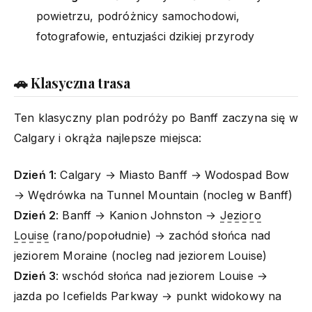
powietrzu, podróżnicy samochodowi,
fotografowie, entuzjaści dzikiej przyrody
🚗 Klasyczna trasa
Ten klasyczny plan podróży po Banff zaczyna się w
Calgary i okrąża najlepsze miejsca:
Dzień 1
: Calgary → Miasto Banff → Wodospad Bow
→ Wędrówka na Tunnel Mountain (nocleg w Banff)
Dzień 2
: Banff → Kanion Johnston →
Jezioro
Louise
(rano/popołudnie) → zachód słońca nad
jeziorem Moraine (nocleg nad jeziorem Louise)
Dzień 3
: wschód słońca nad jeziorem Louise →
jazda po Icefields Parkway → punkt widokowy na