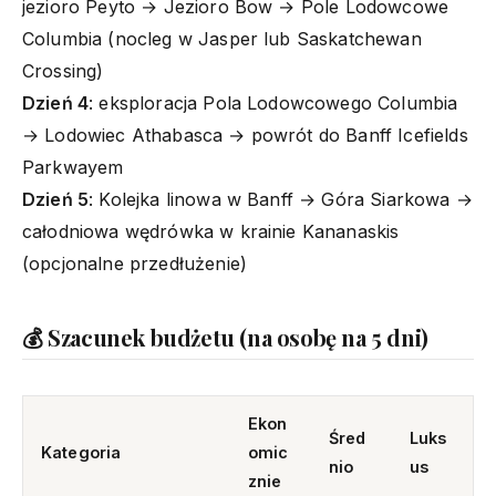
jezioro Peyto → Jezioro Bow → Pole Lodowcowe
Columbia (nocleg w Jasper lub Saskatchewan
Crossing)
Dzień 4
: eksploracja Pola Lodowcowego Columbia
→ Lodowiec Athabasca → powrót do Banff Icefields
Parkwayem
Dzień 5
: Kolejka linowa w Banff → Góra Siarkowa →
całodniowa wędrówka w krainie Kananaskis
(opcjonalne przedłużenie)
💰 Szacunek budżetu (na osobę na 5 dni)
Ekon
Śred
Luks
Kategoria
omic
nio
us
znie