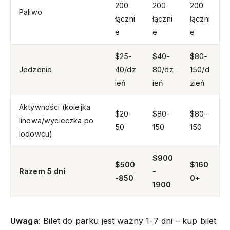
200
200
200
Paliwo
łączni
łączni
łączni
e
e
e
$25-
$40-
$80-
Jedzenie
40/dz
80/dz
150/d
ień
ień
zień
Aktywności (kolejka
$20-
$80-
$80-
linowa/wycieczka po
50
150
150
lodowcu)
$900
$500
$160
Razem 5 dni
-
-850
0+
1900
Uwaga
: Bilet do parku jest ważny 1-7 dni – kup bilet