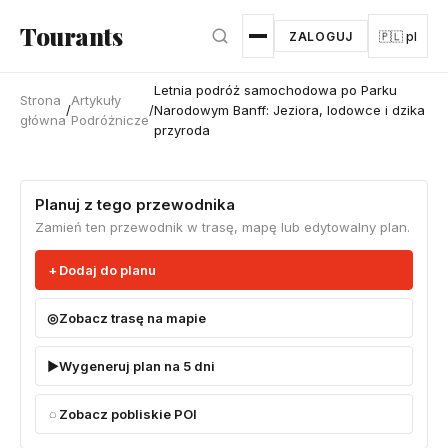
Przejdź do głównej treści
Tourants
ZALOGUJ
🇵🇱 pl
Letnia podróż samochodowa po Parku
Strona
Artykuły
/
/
Narodowym Banff: Jeziora, lodowce i dzika
główna
Podróżnicze
przyroda
Planuj z tego przewodnika
Zamień ten przewodnik w trasę, mapę lub edytowalny plan.
Dodaj do planu
Zobacz trasę na mapie
Wygeneruj plan na 5 dni
Zobacz pobliskie POI