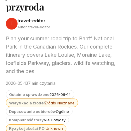
przyroda
travel-editor
T
Autor: travel-editor
Plan your summer road trip to Banff National
Park in the Canadian Rockies. Our complete
itinerary covers Lake Louise, Moraine Lake,
Icefields Parkway, glaciers, wildlife watching,
and the bes
2026-05-13
7 min czytania
Ostatnio sprawdzono
2026-06-14
Weryfikacja źródeł
Źródło Nieznane
Dopasowanie odbiorców
Ogólne
Kompletność trasy
Nie Dotyczy
Ryzyko jakości POI
Unknown