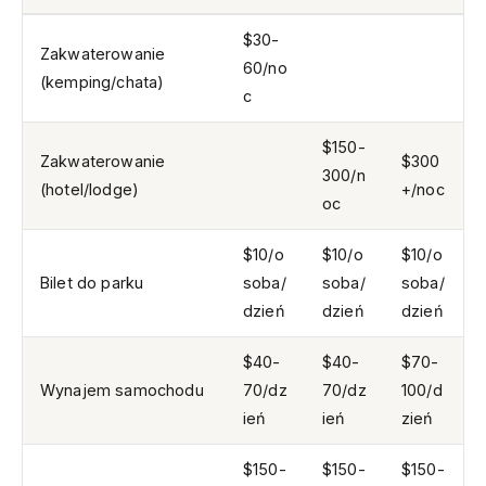
$30-
Zakwaterowanie
60/no
(kemping/chata)
c
$150-
Zakwaterowanie
$300
300/n
(hotel/lodge)
+/noc
oc
$10/o
$10/o
$10/o
Bilet do parku
soba/
soba/
soba/
dzień
dzień
dzień
$40-
$40-
$70-
Wynajem samochodu
70/dz
70/dz
100/d
ień
ień
zień
$150-
$150-
$150-