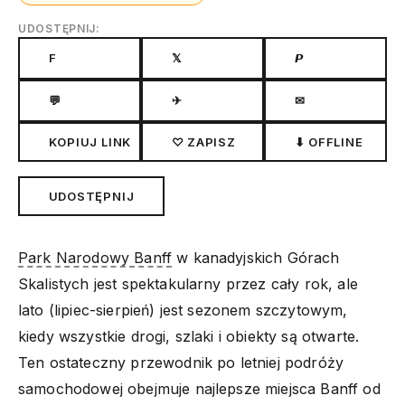
UDOSTĘPNIJ:
F
𝕏
𝙋
💬
✈
✉
KOPIUJ LINK
♡ ZAPISZ
⬇ OFFLINE
UDOSTĘPNIJ
Park Narodowy Banff
w kanadyjskich Górach
Skalistych jest spektakularny przez cały rok, ale
lato (lipiec-sierpień) jest sezonem szczytowym,
kiedy wszystkie drogi, szlaki i obiekty są otwarte.
Ten ostateczny przewodnik po letniej podróży
samochodowej obejmuje najlepsze miejsca Banff od