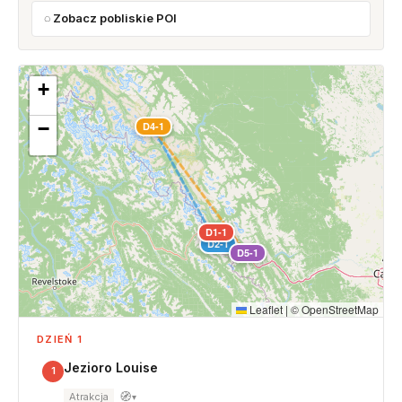
Zobacz pobliskie POI
+
−
D4-1
D1-1
D2-1
D5-1
Leaflet
|
©
OpenStreetMap
DZIEŃ 1
Jezioro Louise
1
🧭
Atrakcja
▾