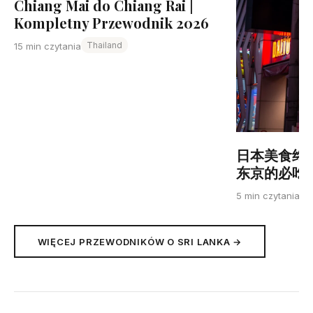
Chiang Mai do Chiang Rai |
Kompletny Przewodnik 2026
Thailand
15 min czytania
日本美食终
东京的必吃清单
J
5 min czytania
WIĘCEJ PRZEWODNIKÓW O SRI LANKA →