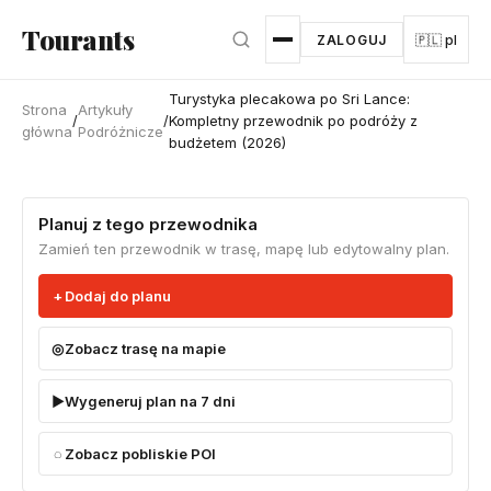
Przejdź do głównej treści
Tourants
ZALOGUJ
🇵🇱 pl
Turystyka plecakowa po Sri Lance:
Strona
Artykuły
/
/
Kompletny przewodnik po podróży z
główna
Podróżnicze
budżetem (2026)
Planuj z tego przewodnika
Zamień ten przewodnik w trasę, mapę lub edytowalny plan.
Dodaj do planu
Zobacz trasę na mapie
Wygeneruj plan na 7 dni
Zobacz pobliskie POI