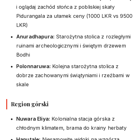
i oglądaj zachód słońca z pobliskiej skały
Pidurangala za ułamek ceny (1000 LKR vs 9500
LKR)
Anuradhapura:
Starożytna stolica z rozległymi
ruinami archeologicznymi i świętym drzewem
Bodhi
Polonnaruwa:
Kolejna starożytna stolica z
dobrze zachowanymi świątyniami i rzeźbami w
skale
Region górski
Nuwara Eliya:
Kolonialna stacja górska z
chłodnym klimatem, brama do krainy herbaty
Haputale:
Niesamowite widoki na wzgórza,