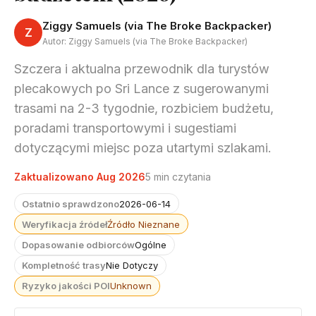
Ziggy Samuels (via The Broke Backpacker)
Z
Autor: Ziggy Samuels (via The Broke Backpacker)
Szczera i aktualna przewodnik dla turystów
plecakowych po Sri Lance z sugerowanymi
trasami na 2-3 tygodnie, rozbiciem budżetu,
poradami transportowymi i sugestiami
dotyczącymi miejsc poza utartymi szlakami.
Zaktualizowano Aug 2026
5 min czytania
Ostatnio sprawdzono
2026-06-14
Weryfikacja źródeł
Źródło Nieznane
Dopasowanie odbiorców
Ogólne
Kompletność trasy
Nie Dotyczy
Ryzyko jakości POI
Unknown