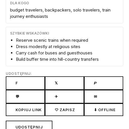
DLA KOGO
budget travelers, backpackers, solo travelers, train
journey enthusiasts
SZYBKIE WSKAZÓWKI
Reserve scenic trains when required
Dress modestly at religious sites
Carry cash for buses and guesthouses
Build buffer time into hill-country transfers
UDOSTĘPNIJ:
F
𝕏
𝙋
💬
✈
✉
KOPIUJ LINK
♡ ZAPISZ
⬇ OFFLINE
UDOSTĘPNIJ