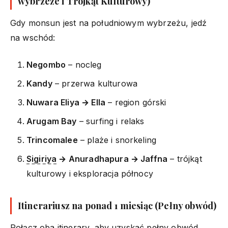
wybrzeże i Trójkąt Kulturowy)
Gdy monsun jest na południowym wybrzeżu, jedź
na wschód:
Negombo
– nocleg
Kandy
– przerwa kulturowa
Nuwara Eliya → Ella
– region górski
Arugam Bay
– surfing i relaks
Trincomalee
– plaże i snorkeling
Sigiriya
→ Anuradhapura → Jaffna
– trójkąt
kulturowy i eksploracja północy
Itinerariusz na ponad 1 miesiąc (Pełny obwód)
Połącz oba itinerary, aby uzyskać pełny obwód