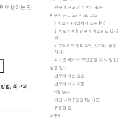
다로 여행하는 팬
밴쿠버 근교 인기 야외 활동
밴쿠버 근교 드라이브 코스
1. 휘슬러 (당일치기 또는 1박)
2. 빅토리아 & 밴쿠버 아일랜드 (2~3
일)
3. 프레이저 밸리 와인 컨트리 (당일
치기)
4. 보론 레이크 주립공원 (다박 일정)
실용 정보
밴쿠버 가는 방법
밴쿠버 시내 이동
 방법, 최고의
6월 날씨
예산 내역 (1인당 1일 기준)
유용한 팁
마무리