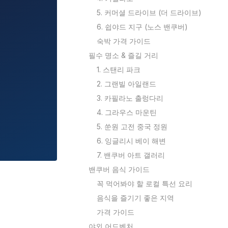
5. 커머셜 드라이브 (더 드라이브)
6. 쉽야드 지구 (노스 밴쿠버)
숙박 가격 가이드
필수 명소 & 즐길 거리
1. 스탠리 파크
2. 그랜빌 아일랜드
3. 카필라노 출렁다리
4. 그라우스 마운틴
5. 쑨원 고전 중국 정원
6. 잉글리시 베이 해변
7. 밴쿠버 아트 갤러리
밴쿠버 음식 가이드
꼭 먹어봐야 할 로컬 특선 요리
음식을 즐기기 좋은 지역
가격 가이드
야외 어드벤처