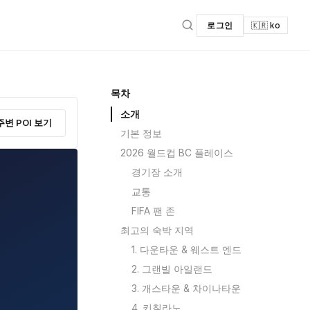
로그인
🇰🇷 ko
목차
소개
주변 POI 보기
기본 정보
2026 월드컵 BC 플레이스
경기장 소개
교통
FIFA 팬 존
최고의 숙박 지역
1. 다운타운 & 웨스트 엔드
2. 그랜빌 아일랜드
3. 개스타운 & 차이나타운
4. 키칠라노