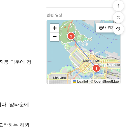
f
관련 일정
𝕏
+
내 위치
💚
−
2
지붕 덕분에 경
1
Leaflet
|
©
OpenStreetMap
니다. 얄타운에
날 도착하는 해외