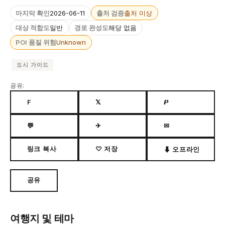
마지막 확인
2026-06-11
출처 검증
출처 미상
대상 적합도
일반
경로 완성도
해당 없음
POI 품질 위험
Unknown
도시 가이드
공유:
F
𝕏
𝙋
💬
✈
✉
링크 복사
♡ 저장
⬇ 오프라인
공유
여행지 및 테마