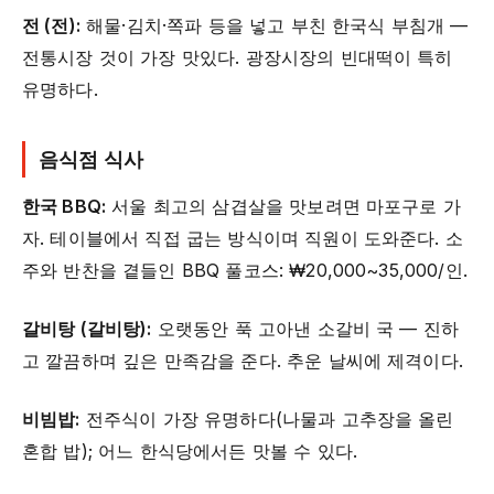
전 (전):
해물·김치·쪽파 등을 넣고 부친 한국식 부침개 —
전통시장 것이 가장 맛있다. 광장시장의 빈대떡이 특히
유명하다.
음식점 식사
한국 BBQ:
서울 최고의 삼겹살을 맛보려면 마포구로 가
자. 테이블에서 직접 굽는 방식이며 직원이 도와준다. 소
주와 반찬을 곁들인 BBQ 풀코스: ₩20,000~35,000/인.
갈비탕 (갈비탕):
오랫동안 푹 고아낸 소갈비 국 — 진하
고 깔끔하며 깊은 만족감을 준다. 추운 날씨에 제격이다.
비빔밥:
전주식이 가장 유명하다(나물과 고추장을 올린
혼합 밥); 어느 한식당에서든 맛볼 수 있다.