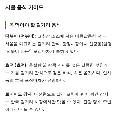
서울 음식 가이드
꼭 먹어야 할 길거리 음식
떡볶이 (떡볶이):
고추장 소스에 볶은 매콤달콤한 떡 —
서울을 대표하는 길거리 간식. 광장시장이나 신당동(일명
'떡볶이 타운') 포장마차가 특히 맛있다.
호떡 (호떡):
흑설탕·꿀·땅콩·계피를 넣은 달콤한 부침개
— 겨울 길거리 간식으로 겉은 바삭, 속은 쫄깃하다. 인사
동의 호떡 포장마차가 유명하다.
토네이도 감자:
나선형으로 잘라 꼬치에 꿰어 튀긴 감자
— 한국 길거리 시장에서만 맛볼 수 있다. 관광 명소 주변
어디서나 볼 수 있다.