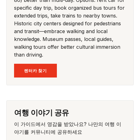
80) better than multi-day. Options: rent car for
specific day trip, book organized bus tours for
extended trips, take trains to nearby towns.
Historic city centers designed for pedestrians
and transit—embrace walking and local
knowledge. Museum passes, local guides,
walking tours offer better cultural immersion
than driving.
렌터카 찾기
여행 이야기 공유
이 가이드에서 영감을 받았나요? 나만의 여행 이
야기를 커뮤니티에 공유하세요