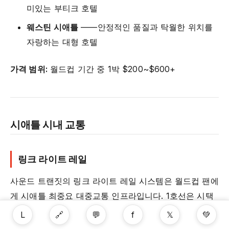
미있는 부티크 호텔
웨스틴 시애틀
——안정적인 품질과 탁월한 위치를
자랑하는 대형 호텔
가격 범위:
월드컵 기간 중 1박 $200~$600+
시애틀 시내 교통
링크 라이트 레일
사운드 트랜짓의 링크 라이트 레일 시스템은 월드컵 팬에
게 시애틀 최중요 대중교통 인프라입니다. 1호선은 시택
공항에서 시애틀 다운타운(웨스트레이크, 유니버시티 스
L
🔗
💬
f
𝕏
💚
트리트, 파이오니어 스퀘어 역)을 통과해 소도 남부(스타