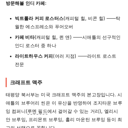
방문해볼 인디 카페:
빅트롤라 커피 로스터스
(캐피털 힐, 비콘 힐) ——탁
월한 에스프레소와 푸어오버
카페 비타
(캐피털 힐, 퀸 앤) ——시애틀의 선구적인
인디 로스터 중 하나
라이트하우스 커피
(여러 지점) ——라이트 로스트
전문
크래프트 맥주
태평양 북서부는 미국 크래프트 맥주의 본고장입니다. 시
애틀의 브루어리 씬은 이 유산을 반영하여 조지타운 브루
잉 컴퍼니(
루멘 필드
에서 걸어갈 수 있는 거리), 엘리시
안 브루잉, 프리몬트 브루잉, 홀리 마운틴 브루잉 등이 최
고의 선택으로 꼽힙니다.