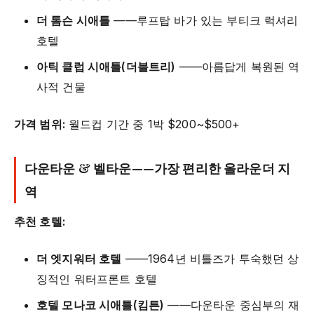
더 톰슨 시애틀
——루프탑 바가 있는 부티크 럭셔리
호텔
아틱 클럽 시애틀(더블트리)
——아름답게 복원된 역
사적 건물
가격 범위:
월드컵 기간 중 1박 $200~$500+
다운타운 & 벨타운——가장 편리한 올라운더 지
역
추천 호텔:
더 엣지워터 호텔
——1964년 비틀즈가 투숙했던 상
징적인 워터프론트 호텔
호텔 모나코 시애틀(킴튼)
——다운타운 중심부의 재