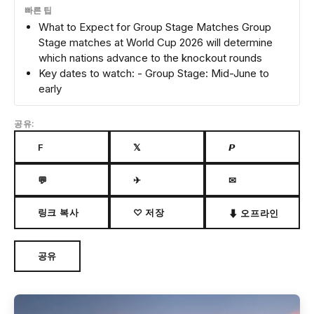
빠른 팁
What to Expect for Group Stage Matches Group
Stage matches at World Cup 2026 will determine
which nations advance to the knockout rounds
Key dates to watch: - Group Stage: Mid-June to
early
공유:
F
𝕏
𝙋
💬
✈
✉
링크 복사
♡ 저장
⬇ 오프라인
공유