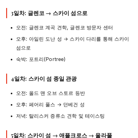
3일차: 글렌코 → 스카이 섬으로
오전: 글렌코 계곡 견학, 글렌코 방문자 센터
오후: 아일린 도난 성 → 스카이 다리를 통해 스카이
섬으로
숙박: 포트리(Portree)
4일차: 스카이 섬 종일 관광
오전: 올드 맨 오브 스토르 등반
오후: 페어리 풀스 → 던베건 성
저녁: 탈리스커 증류소 견학 및 테이스팅
5일차: 스카이 섬 → 애플크로스 → 울라풀