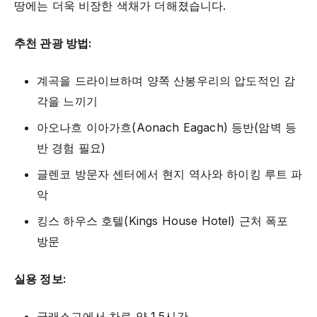
땅에는 더욱 비장한 색채가 더해졌습니다.
추천 관광 방법:
계곡을 드라이브하며 양쪽 산봉우리의 압도적인 감
각을 느끼기
아오나흐 이아가흐(Aonach Eagach) 등반(암벽 등
반 경험 필요)
글렌코 방문자 센터에서 현지 역사와 하이킹 루트 파
악
킹스 하우스 호텔(Kings House Hotel) 근처 폭포
방문
실용 정보:
글래스고에서 차로 약 1.5시간