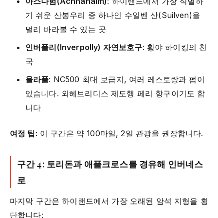
아스나험(Achnahaim)
: 하이랜드에서 가장 식별하
기 쉬운 산봉우리 중 하나인 수일벤 산(Suilven)을
멀리 바라볼 수 있는 곳
인버폴리(Inverpolly) 자연보호구
: 황야 하이킹의 천
국
울라풀
: NC500 최대 보급지, 여러 레스토랑과 펍이
있습니다. 외헤브리디스 제도행 페리 항구이기도 합
니다
여정 팁:
이 구간은 약 100마일, 2일 관광을 권장합니다.
구간 4: 토리돈과 애플크로스를 경유해 인버네스
로
마지막 구간은 하이랜드에서 가장 오래된 암석 지형을 횡
단합니다: