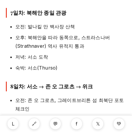
7일차: 북해안 종일 관광
오전: 발나킬 만 백사장 산책
오후: 북해안을 따라 동쪽으로, 스트라스나버
(Strathnaver) 역사 유적지 통과
저녁: 서소 도착
숙박: 서소(Thurso)
8일차: 서소 → 존 오 그로츠 → 위크
오전: 존 오 그로츠, 그레이트브리튼 섬 최북단 포토
체크인
오후: 동해안을 따라 남하, 올드 풀트니 증류소 견학
L
🔗
💬
f
𝕏
💚
(위크)