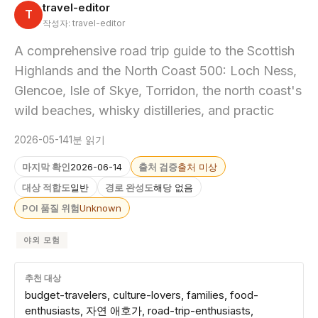
travel-editor
T
작성자: travel-editor
A comprehensive road trip guide to the Scottish
Highlands and the North Coast 500: Loch Ness,
Glencoe, Isle of Skye, Torridon, the north coast's
wild beaches, whisky distilleries, and practic
2026-05-14
1분 읽기
마지막 확인
2026-06-14
출처 검증
출처 미상
대상 적합도
일반
경로 완성도
해당 없음
POI 품질 위험
Unknown
야외 모험
추천 대상
budget-travelers, culture-lovers, families, food-
enthusiasts, 자연 애호가, road-trip-enthusiasts,