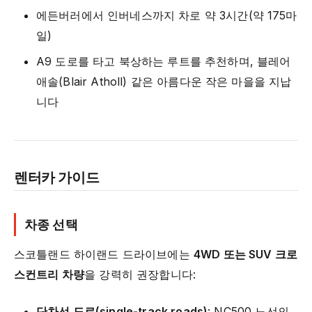
에든버러에서 인버네스까지 차로 약 3시간(약 175마
일)
A9 도로를 타고 북상하는 루트를 추천하며, 블레어
애솔(Blair Atholl) 같은 아름다운 작은 마을을 지납
니다
렌터카 가이드
차종 선택
스코틀랜드 하이랜드 드라이브에는
4WD 또는 SUV 크로
스컨트리 차량
을 강력히 권장합니다:
단차선 도로(single-track roads)
: NC500 노선의