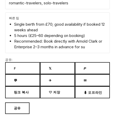
romantic-travelers, solo-travelers
빠른 팁
Single berth from £70; good availability if booked 12
weeks ahead
5 hours (£25–60 depending on booking)
Recommended: Book directly with Arnold Clark or
Enterprise 2–3 months in advance for su
공유:
F
𝕏
𝙋
💬
✈
✉
링크 복사
♡ 저장
⬇ 오프라인
공유