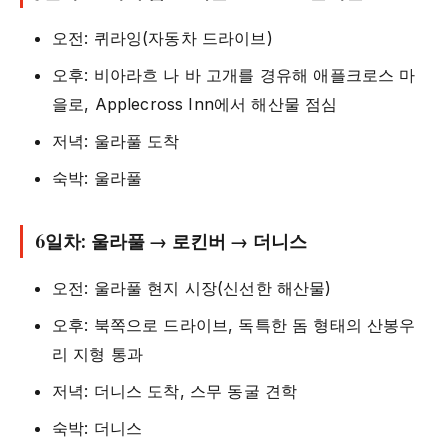
오전: 퀴라잉(자동차 드라이브)
오후: 비아라흐 나 바 고개를 경유해 애플크로스 마
을로, Applecross Inn에서 해산물 점심
저녁: 울라풀 도착
숙박: 울라풀
6일차: 울라풀 → 로킨버 → 더니스
오전: 울라풀 현지 시장(신선한 해산물)
오후: 북쪽으로 드라이브, 독특한 돔 형태의 산봉우
리 지형 통과
저녁: 더니스 도착, 스무 동굴 견학
숙박: 더니스