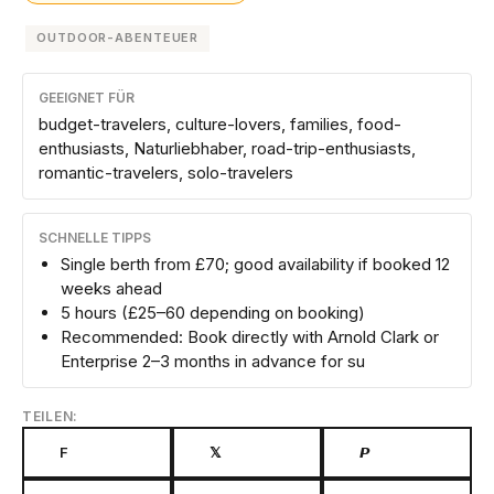
OUTDOOR-ABENTEUER
GEEIGNET FÜR
budget-travelers, culture-lovers, families, food-
enthusiasts, Naturliebhaber, road-trip-enthusiasts,
romantic-travelers, solo-travelers
SCHNELLE TIPPS
Single berth from £70; good availability if booked 12
weeks ahead
5 hours (£25–60 depending on booking)
Recommended: Book directly with Arnold Clark or
Enterprise 2–3 months in advance for su
TEILEN:
F
𝕏
𝙋