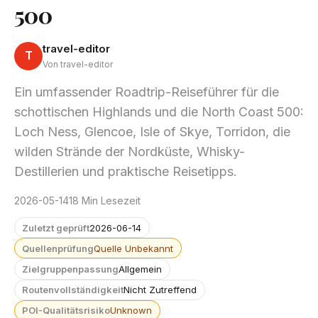
500
travel-editor
T
Von travel-editor
Ein umfassender Roadtrip-Reiseführer für die
schottischen Highlands und die North Coast 500:
Loch Ness, Glencoe, Isle of Skye, Torridon, die
wilden Strände der Nordküste, Whisky-
Destillerien und praktische Reisetipps.
2026-05-14
18 Min Lesezeit
Zuletzt geprüft
2026-06-14
Quellenprüfung
Quelle Unbekannt
Zielgruppenpassung
Allgemein
Routenvollständigkeit
Nicht Zutreffend
POI-Qualitätsrisiko
Unknown