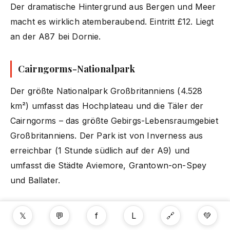
Der dramatische Hintergrund aus Bergen und Meer
macht es wirklich atemberaubend. Eintritt £12. Liegt
an der A87 bei Dornie.
Cairngorms-Nationalpark
Der größte Nationalpark Großbritanniens (4.528
km²) umfasst das Hochplateau und die Täler der
Cairngorms – das größte Gebirgs-Lebensraumgebiet
Großbritanniens. Der Park ist von Inverness aus
erreichbar (1 Stunde südlich auf der A9) und
umfasst die Städte Aviemore, Grantown-on-Spey
und Ballater.
Sommeraktivitäten
: Fischadler-Beobachtung am
𝕏
💬
f
L
🔗
💚
Loch Garten (Fischadler nisten hier April–August),