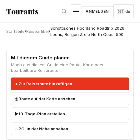
Zum Hauptinhalt springen
Tourants
ANMELDEN
🇩🇪 de
Schottisches Hochland Roadtrip 2026:
Startseite
/
Reiseartikel
/
Lochs, Burgen & die North Coast 500
Mit diesem Guide planen
Mach aus diesem Guide eine Route, Karte oder
bearbeitbare Reiseroute.
Zur Reiseroute hinzufügen
Route auf der Karte ansehen
10-Tage-Plan erstellen
POI in der Nähe ansehen