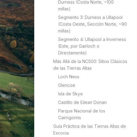
Durness (Costa Norte, ~100
millas)
Segmento 3: Durness a Ullapool
(Costa Oeste, Sección Norte, ~90
millas)
Segmento 4: Ullapool a Inverness
(Este, por Gairloch o
Directamente)
Más Allá de la NC500: Sitios Clásicos
de las Tierras Altas
Loch Ness
Glencoe
Isla de Skye
Castillo de Eilean Donan
Parque Nacional de los
Cairngorms
Guía Práctica de las Tierras Altas de
Escocia