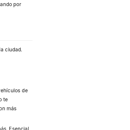
sando por
la ciudad.
vehículos de
o te
son más
más. Esencial