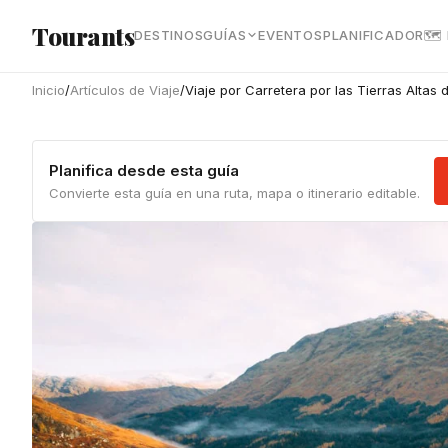
Ir al contenido principal
Tourants
DESTINOS
GUÍAS
EVENTOS
PLANIFICADOR
🗺
Inicio
/
Artículos de Viaje
/
Viaje por Carretera por las Tierras Altas 
Planifica desde esta guía
Convierte esta guía en una ruta, mapa o itinerario editable.