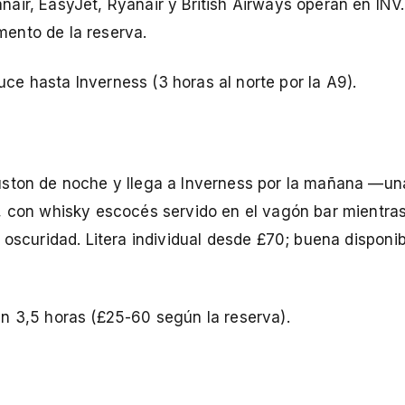
air, EasyJet, Ryanair y British Airways operan en INV.
ento de la reserva.
e hasta Inverness (3 horas al norte por la A9).
uston de noche y llega a Inverness por la mañana —un
, con whisky escocés servido en el vagón bar mientras
oscuridad. Litera individual desde £70; buena disponibi
n 3,5 horas (£25-60 según la reserva).