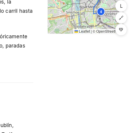
s, la
L
o carril hasta
4
🔗
💚
Leaflet
|
©
OpenStreetMap
eóricamente
o, paradas
ublín,