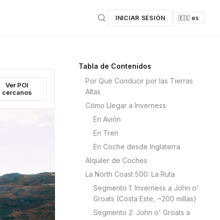
INICIAR SESIÓN
🇪🇸 es
Tabla de Contenidos
Por Qué Conducir por las Tierras
Ver POI
Altas
cercanos
Cómo Llegar a Inverness
En Avión
En Tren
En Coche desde Inglaterra
Alquiler de Coches
La North Coast 500: La Ruta
Segmento 1: Inverness a John o'
Groats (Costa Este, ~200 millas)
Segmento 2: John o' Groats a