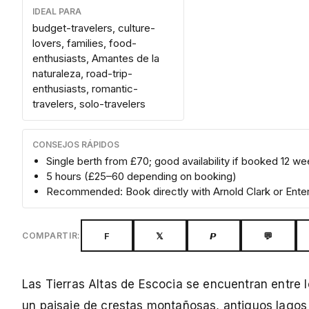
IDEAL PARA
budget-travelers, culture-
lovers, families, food-
enthusiasts, Amantes de la
naturaleza, road-trip-
enthusiasts, romantic-
travelers, solo-travelers
CONSEJOS RÁPIDOS
Single berth from £70; good availability if booked 12 w
5 hours (£25–60 depending on booking)
Recommended: Book directly with Arnold Clark or Enter
F
𝕏
𝙋
💬
COMPARTIR:
Las Tierras Altas de Escocia se encuentran entre 
un paisaje de crestas montañosas, antiguos lagos