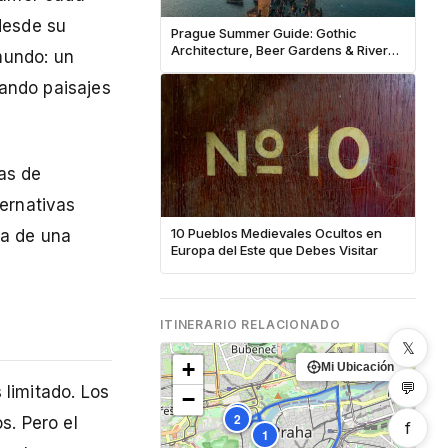
desde su
Prague Summer Guide: Gothic
Architecture, Beer Gardens & River
mundo: un
Cruises
sando paisajes
as de
ternativas
10 Pueblos Medievales Ocultos en
ca de una
Europa del Este que Debes Visitar
ITINERARIO RELACIONADO
𝕏
+
Mi Ubicación
💬
 limitado. Los
−
3
2
s. Pero el
f
1