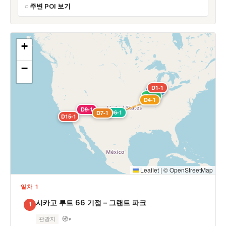
주변 POI 보기
+
−
D1-1
D2-1
D3-1
D4-1
D9-1
D6-1
D7-1
D15-1
Leaflet
|
©
OpenStreetMap
일차 1
시카고 루트 66 기점 – 그랜트 파크
1
🧭
관광지
▾