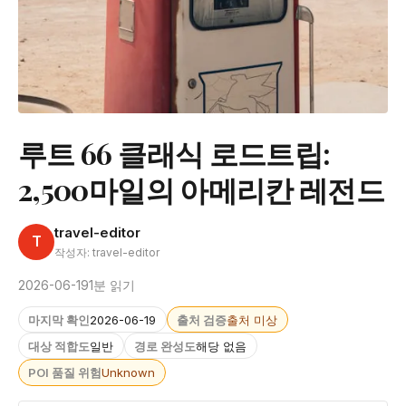
루트 66 클래식 로드트립:
2,500마일의 아메리칸 레전드
travel-editor
T
작성자: travel-editor
2026-06-19
1분 읽기
마지막 확인
2026-06-19
출처 검증
출처 미상
대상 적합도
일반
경로 완성도
해당 없음
POI 품질 위험
Unknown