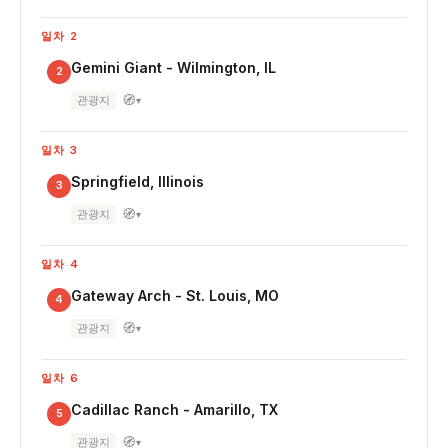
일차 2
Gemini Giant - Wilmington, IL
2
🧭
관광지
▾
일차 3
Springfield, Illinois
3
🧭
관광지
▾
일차 4
Gateway Arch - St. Louis, MO
4
🧭
관광지
▾
일차 6
Cadillac Ranch - Amarillo, TX
5
🧭
관광지
▾