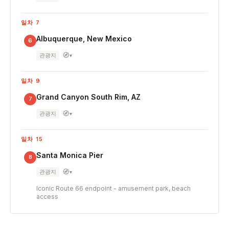
일차 7
Albuquerque, New Mexico
6
🧭
관광지
▾
일차 9
Grand Canyon South Rim, AZ
7
🧭
관광지
▾
일차 15
Santa Monica Pier
8
🧭
관광지
▾
Iconic Route 66 endpoint - amusement park, beach
access