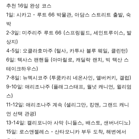
추천 16일 완성 코스
1일: 시카고 - 루트 66 박물관, 아담스 스트리트 출발, 숙
박
2-3일: 미주리주 루트 66 (스프링필드, 세인트루이스, 발
상지)
4-5일: 오클라호마주 (털사, 카투사 블루 웨일, 클린턴)
6일: 텍사스 팬핸들 (아마릴로, 캐딜락 랜치, 빅 텍산 스
테이크하우스)
7-8일: 뉴멕시코주 (투쿰카리 네온사인, 앨버커키, 갤럽)
9-10일: 애리조나주 (플래그스태프, 월넛 캐니언, 윌리엄
스)
11-12일: 애리조나주 계속 (셀리그만, 킹맨, 그랜드 캐니
언 선택 관광)
13-14일: 캘리포니아 사막 (니들스, 배스토, 샌버너디노)
15일: 로스앤젤레스 - 산타모니카 부두 도착, 해변에서