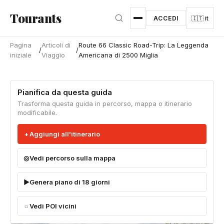
Vai al contenuto principale
Tourants
ACCEDI
🇮🇹 it
Pagina
Articoli di
Route 66 Classic Road-Trip: La Leggenda
/
/
iniziale
Viaggio
Americana di 2500 Miglia
Pianifica da questa guida
Trasforma questa guida in percorso, mappa o itinerario
modificabile.
Aggiungi all'itinerario
Vedi percorso sulla mappa
Genera piano di 18 giorni
Vedi POI vicini