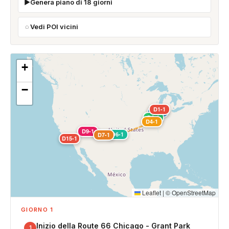
Genera piano di 18 giorni
Vedi POI vicini
+
−
D1-1
D2-1
D3-1
D4-1
D9-1
D6-1
D7-1
D15-1
Leaflet
|
©
OpenStreetMap
GIORNO 1
Inizio della Route 66 Chicago - Grant Park
1