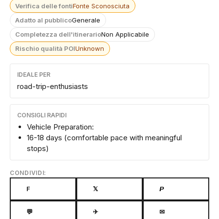
Verifica delle fonti
Fonte Sconosciuta
Adatto al pubblico
Generale
Completezza dell'itinerario
Non Applicabile
Rischio qualità POI
Unknown
IDEALE PER
road-trip-enthusiasts
CONSIGLI RAPIDI
Vehicle Preparation:
16-18 days (comfortable pace with meaningful
stops)
CONDIVIDI:
F
𝕏
𝙋
💬
✈
✉