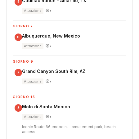
Cadillac Ranch - Amarillo, TX
5
🧭
Attrazione
▾
GIORNO 7
Albuquerque, New Mexico
6
🧭
Attrazione
▾
GIORNO 9
Grand Canyon South Rim, AZ
7
🧭
Attrazione
▾
GIORNO 15
Molo di Santa Monica
8
🧭
Attrazione
▾
Iconic Route 66 endpoint - amusement park, beach
access