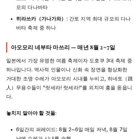
모의 다나바타
히라쓰카（가나가와）
: 간토 지역 최대 규모의 다나
바타 축제 중 하나
아오모리 네부타 마쓰리 —
매년 8월 2~7일
일본에서 가장 유명한 여름 축제이자 도호쿠 3대 축제 중
하나입니다. 역사적 인물이나 신화 속 장면을 형상화한
거대한 조명 수레가 아오모리 시내를 누비고, 하네토（跳
人）무용수들이 "랏세라! 랏세라!"를 외치며 흥을 돋웁니
다.
놓치지 말아야 할 것들
:
6일간의 퍼레이드: 8월 2~6일 매일 저녁, 8월 7일
낮에 수레가 시내를 순행