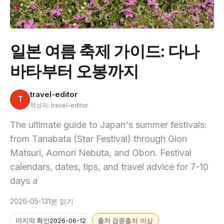
일본 여름 축제 가이드: 다나
바타부터 오봉까지
travel-editor
T
작성자: travel-editor
The ultimate guide to Japan's summer festivals:
from Tanabata (Star Festival) through Gion
Matsuri, Aomori Nebuta, and Obon. Festival
calendars, dates, tips, and travel advice for 7-10
days a
2026-05-13
1분 읽기
마지막 확인
2026-06-12
출처 검증
출처 미상