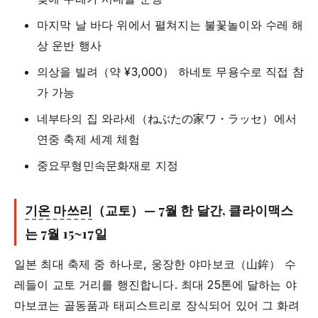
마지막 날 바다 위에서 펼쳐지는 불꽃놀이와 수레 해
상 운반 행사
의상을 빌려（약 ¥3,000） 하네토 무용수로 직접 참
가 가능
네부타의 집 와라세（ねぶたの家ワ・ラッセ）에서
연중 축제 세계 체험
중요무형민속문화재로 지정
기온 마쓰리
（교토）— 7월 한 달간, 클라이맥스
는 7월 15~17일
일본 최대 축제 중 하나로, 웅장한 야마보코（山鉾） 수
레들이 교토 거리를 행진합니다. 최대 25톤에 달하는 야
마보코는 골동품과 태피스트리로 장식되어 있어 그 화려