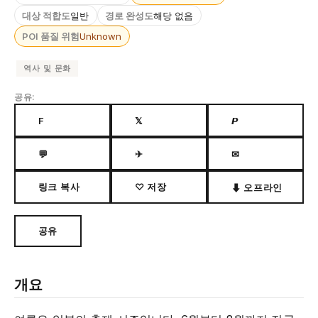
대상 적합도
일반
경로 완성도
해당 없음
POI 품질 위험
Unknown
역사 및 문화
공유:
F
𝕏
𝙋
💬
✈
✉
링크 복사
♡ 저장
⬇ 오프라인
공유
개요