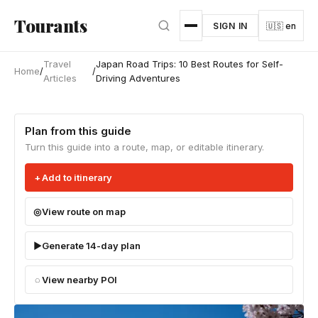
Skip to main content
Tourants
SIGN IN
🇺🇸 en
Travel
Japan Road Trips: 10 Best Routes for Self-
Home
/
/
Articles
Driving Adventures
Plan from this guide
Turn this guide into a route, map, or editable itinerary.
Add to itinerary
View route on map
Generate 14-day plan
View nearby POI