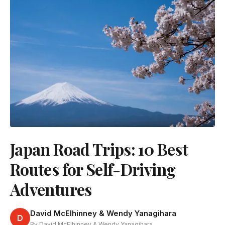
Japan Road Trips: 10 Best
Routes for Self-Driving
Adventures
David McElhinney & Wendy Yanagihara
D
By David McElhinney & Wendy Yanagihara