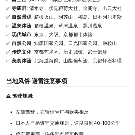
✅
寺庙群
: 清水寺、伏见稻荷大社、金阁寺、出云大社
✅
自然景观
: 箱根火山、阿苏山、樱岛、日本阿尔卑斯
✅
温泉体验
: 箱根温泉、草津温泉、黑川温泉
✅
现代城市
: 东京、大阪、京都都市体验
✅
自然公园
: 知床国家公园、日光国家公园、乘鞍山
✅
传统文化
: 京都艺术区、历史城镇、武士遗址
✅
美食体验
: 北海道海鲜、山梨葡萄酒、京都怀石料理
当地风俗/避雷注意事项
⚠️
驾驶规则
:
左侧驾驶，右转信号灯与欧美相反
日本人严格遵守交通规则，速度限制40-100公里
停车费用高，许多景点停车收费