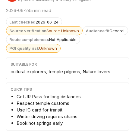
2026-06-24
5 min read
Last checked
2026-06-24
Source verification
Source Unknown
Audience fit
General
Route completeness
Not Applicable
POI quality risk
Unknown
SUITABLE FOR
cultural explorers, temple pilgrims, Nature lovers
QUICK TIPS
Get JR Pass for long distances
Respect temple customs
Use IC card for transit
Winter driving requires chains
Book hot springs early