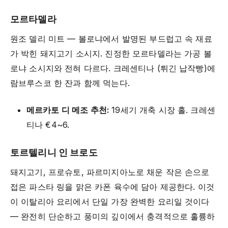
모르타델라
원조 델리 미트 — 볼로냐에서 발명된 부드럽고 속 재료
가 박힌 돼지고기 소시지. 진정한 모르타델라는 가공 볼
로냐 소시지와 전혀 다르다. 크레센티나 (튀긴 납작빵)에
람브루스코 한 잔과 함께 먹는다.
메르카토 디 메조 추천:
19세기 개축 시장 홀. 크레센
티나 €4~6.
토르텔리니 인 브로도
돼지고기, 프로슈토, 파르미지아노로 채운 작은 손으로
접은 파스타 링을 맑은 카폰 육수에 담아 제공한다. 이것
이 이탈리아 요리에서 단일 가장 완벽한 요리일 것이다
— 완전히 단순하고 풍미의 깊이에서 충격적으로 훌륭하