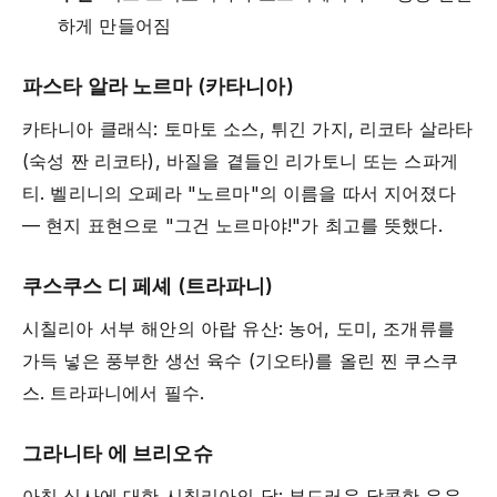
하게 만들어짐
파스타 알라 노르마 (카타니아)
카타니아 클래식: 토마토 소스, 튀긴 가지, 리코타 살라타
(숙성 짠 리코타), 바질을 곁들인 리가토니 또는 스파게
티. 벨리니의 오페라 "노르마"의 이름을 따서 지어졌다
— 현지 표현으로 "그건 노르마야!"가 최고를 뜻했다.
쿠스쿠스 디 페셰 (트라파니)
시칠리아 서부 해안의 아랍 유산: 농어, 도미, 조개류를
가득 넣은 풍부한 생선 육수 (기오타)를 올린 찐 쿠스쿠
스. 트라파니에서 필수.
그라니타 에 브리오슈
아침 식사에 대한 시칠리아의 답: 부드러운 달콤한 우유