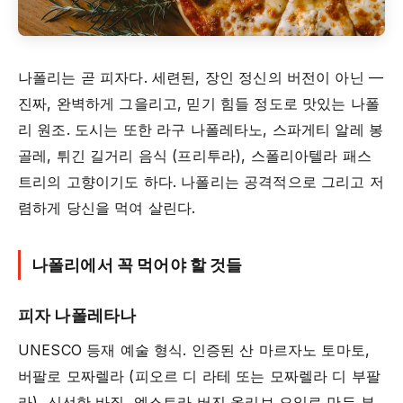
나폴리는 곧 피자다. 세련된, 장인 정신의 버전이 아닌 —
진짜, 완벽하게 그을리고, 믿기 힘들 정도로 맛있는 나폴
리 원조. 도시는 또한 라구 나폴레타노, 스파게티 알레 봉
골레, 튀긴 길거리 음식 (프리투라), 스폴리아텔라 패스
트리의 고향이기도 하다. 나폴리는 공격적으로 그리고 저
렴하게 당신을 먹여 살린다.
나폴리에서 꼭 먹어야 할 것들
피자 나폴레타나
UNESCO 등재 예술 형식. 인증된 산 마르자노 토마토,
버팔로 모짜렐라 (피오르 디 라테 또는 모짜렐라 디 부팔
라), 신선한 바질, 엑스트라 버진 올리브 오일로 만든 부