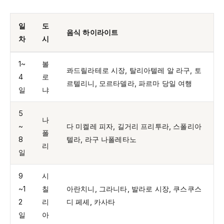
일
도
음식 하이라이트
차
시
1~
볼
콰드릴라테로 시장, 탈리아텔레 알 라구, 토
4
로
르텔리니, 모르타델라, 파르마 당일 여행
일
냐
5
나
~
다 미켈레 피자, 길거리 프리투라, 스폴리아
폴
8
텔라, 라구 나폴레타노
리
일
9
시
~1
칠
아란치니, 그라니타, 발라로 시장, 쿠스쿠스
2
리
디 페셰, 카사타
일
아