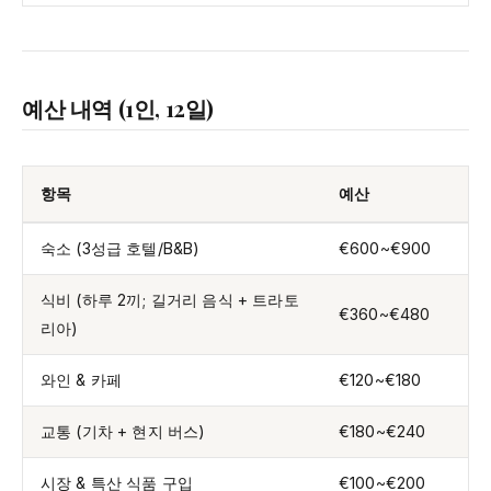
예산 내역 (1인, 12일)
항목
예산
숙소 (3성급 호텔/B&B)
€600~€900
식비 (하루 2끼; 길거리 음식 + 트라토
€360~€480
리아)
와인 & 카페
€120~€180
교통 (기차 + 현지 버스)
€180~€240
시장 & 특산 식품 구입
€100~€200