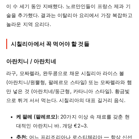
이 수 세기 동안 지배했다. 노르만인들이 프랑스 제과 기
술을 추가했다. 결과는 이탈리아 요리에서 가장 복잡하고
놀라운 지역 요리다.
시칠리아에서 꼭 먹어야 할 것들
아란치니 / 아란치네
라구, 모짜렐라, 완두콩으로 채운 시칠리아 라이스 볼
(아란치니/원뿔형, 팔레르모 스타일) 또는 모짜렐라와 햄
만 넣은 것 (아란치네/둥근형, 카타니아 스타일). 황금빛
으로 튀겨 서서 먹는다. 시칠리아의 대표 길거리 음식.
케 팔레 (팔레르모):
20가지 이상 속 재료를 갖춘 현
대적인 아란치니 바. 개당 €2~3.
추천:
어느 프리조리아나 로스티체리아 — 항상 신선