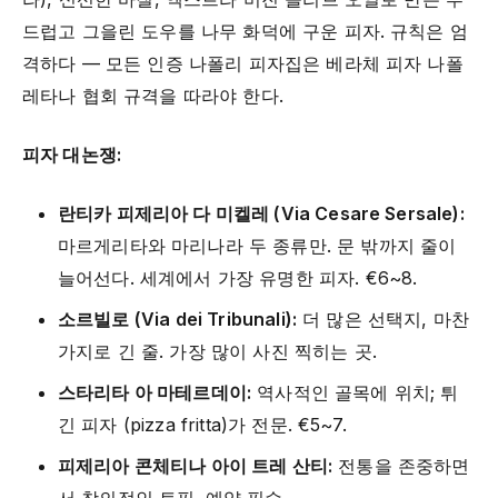
드럽고 그을린 도우를 나무 화덕에 구운 피자. 규칙은 엄
격하다 — 모든 인증 나폴리 피자집은 베라체 피자 나폴
레타나 협회 규격을 따라야 한다.
피자 대논쟁:
란티카 피제리아 다 미켈레 (Via Cesare Sersale):
마르게리타와 마리나라 두 종류만. 문 밖까지 줄이
늘어선다. 세계에서 가장 유명한 피자. €6~8.
소르빌로 (Via dei Tribunali):
더 많은 선택지, 마찬
가지로 긴 줄. 가장 많이 사진 찍히는 곳.
스타리타 아 마테르데이:
역사적인 골목에 위치; 튀
긴 피자 (pizza fritta)가 전문. €5~7.
피제리아 콘체티나 아이 트레 산티:
전통을 존중하면