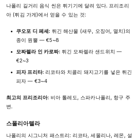
나폴리 길거리 음식 씬은 튀기기에 달려 있다. 프리조리
아 (튀김 가게)에서 얻을 수 있는 것:
쿠오포 디 페셰:
튀긴 해산물 (새우, 오징어, 멸치)의
종이 원뿔 — €5~8
모짜렐라 인 카로짜:
튀긴 모짜렐라 샌드위치 —
€2~3
피자 프리타:
리코타와 치콜리 돼지고기를 넣은 튀긴
피자 — €3~4
최고의 프리조리아:
비아 톨레도, 스파카나폴리, 항구 주
변.
스폴리아텔라
나폴리의 시그니처 패스트리: 리코타, 세몰리나, 레몬, 설