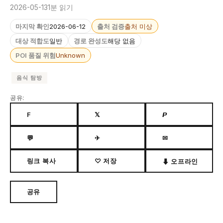
2026-05-13
1분 읽기
마지막 확인
2026-06-12
출처 검증
출처 미상
대상 적합도
일반
경로 완성도
해당 없음
POI 품질 위험
Unknown
음식 탐방
공유:
F
𝕏
𝙋
💬
✈
✉
링크 복사
♡ 저장
⬇ 오프라인
공유