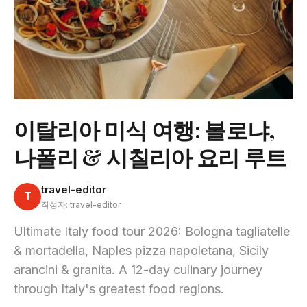
이탈리아 미식 여행: 볼로냐,
나폴리 & 시칠리아 요리 루트
travel-editor
T
작성자: travel-editor
Ultimate Italy food tour 2026: Bologna tagliatelle
& mortadella, Naples pizza napoletana, Sicily
arancini & granita. A 12-day culinary journey
through Italy's greatest food regions.