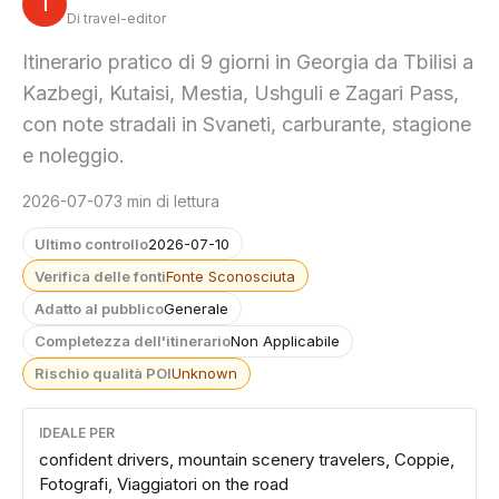
T
Di travel-editor
Itinerario pratico di 9 giorni in Georgia da Tbilisi a
Kazbegi, Kutaisi, Mestia, Ushguli e Zagari Pass,
con note stradali in Svaneti, carburante, stagione
e noleggio.
2026-07-07
3 min di lettura
Ultimo controllo
2026-07-10
Verifica delle fonti
Fonte Sconosciuta
Adatto al pubblico
Generale
Completezza dell'itinerario
Non Applicabile
Rischio qualità POI
Unknown
IDEALE PER
confident drivers, mountain scenery travelers, Coppie,
Fotografi, Viaggiatori on the road