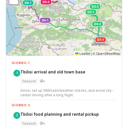
D9-2
D6-1
D3-3
D3-1
D5-1
D3-2
D1-1
D2-1
Leaflet
|
©
OpenStreetMap
GIORNO 1
Tbilisi arrival and old town base
1
🧭
Trasporti
▾
Arrive, set up SIM/cash/weather checks, and avoid city-
center driving after a long flight.
GIORNO 2
Tbilisi food planning and rental pickup
2
🧭
Trasporti
▾