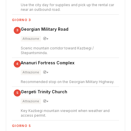
Use the city day for supplies and pick up the rental car
near an outbound road.
GIORNO 3
Georgian Military Road
3
🧭
Attrazione
▾
Scenic mountain corridor toward Kazbegi /
Stepantsminda.
Ananuri Fortress Complex
4
🧭
Attrazione
▾
Recommended stop on the Georgian Military Highway.
Gergeti Trinity Church
5
🧭
Attrazione
▾
Key Kazbegi mountain viewpoint when weather and
access permit.
GIORNO 5