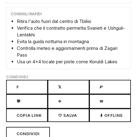
CONSIGLI RAPIDI
Ritira l'auto fuori dal centro di Tbilisi
Verifica che il contratto permetta Svaneti e Ushguli-
Lentekhi
Evita la guida notturna in montagna
Controlla meteo e aggiornamenti prima di Zagari
Pass
Usa un 4x4 locale per piste come Koruldi Lakes
CONDIVIDI:
F
𝕏
𝙋
💬
✈
✉
COPIA LINK
♡ SALVA
⬇ OFFLINE
CONDIVIDI