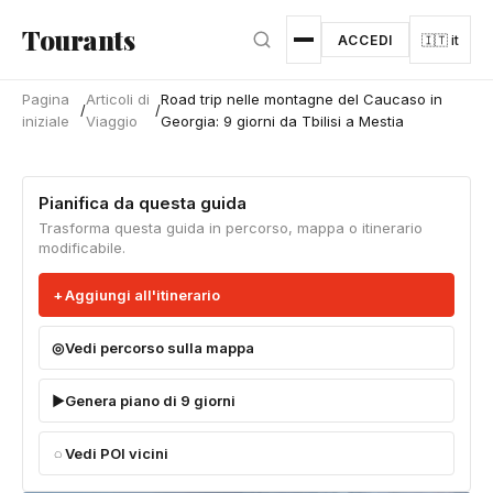
Vai al contenuto principale
Tourants
ACCEDI
🇮🇹 it
Pagina
Articoli di
Road trip nelle montagne del Caucaso in
/
/
iniziale
Viaggio
Georgia: 9 giorni da Tbilisi a Mestia
Pianifica da questa guida
Trasforma questa guida in percorso, mappa o itinerario
modificabile.
Aggiungi all'itinerario
Vedi percorso sulla mappa
Genera piano di 9 giorni
Vedi POI vicini