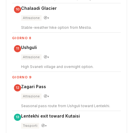
Chalaadi Glacier
10
🧭
Attrazione
▾
Stable-weather hike option from Mestia.
GIORNO 8
Ushguli
11
🧭
Attrazione
▾
High Svaneti village and overnight option.
GIORNO 9
Zagari Pass
12
🧭
Attrazione
▾
Seasonal pass route from Ushguli toward Lentekhi.
Lentekhi exit toward Kutaisi
13
🧭
Trasporti
▾