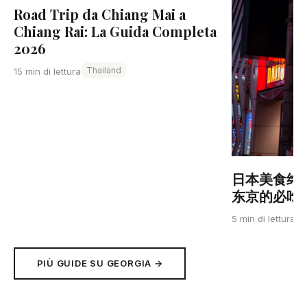
Road Trip da Chiang Mai a
Chiang Rai: La Guida Completa
2026
Thailand
15 min di lettura
日本美食终
东京的必吃清单
J
5 min di lettura
PIÙ GUIDE SU GEORGIA →