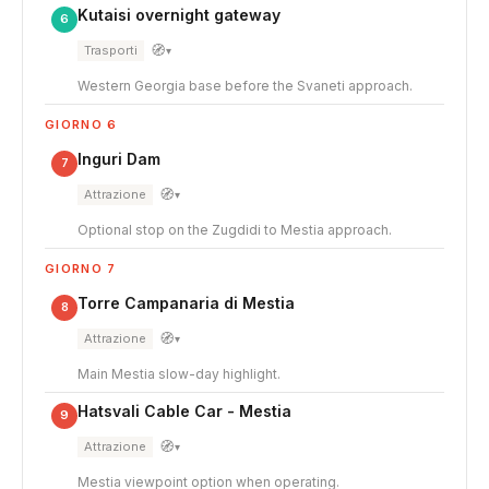
Kutaisi overnight gateway
6
🧭
Trasporti
▾
Western Georgia base before the Svaneti approach.
GIORNO 6
Inguri Dam
7
🧭
Attrazione
▾
Optional stop on the Zugdidi to Mestia approach.
GIORNO 7
Torre Campanaria di Mestia
8
🧭
Attrazione
▾
Main Mestia slow-day highlight.
Hatsvali Cable Car - Mestia
9
🧭
Attrazione
▾
Mestia viewpoint option when operating.