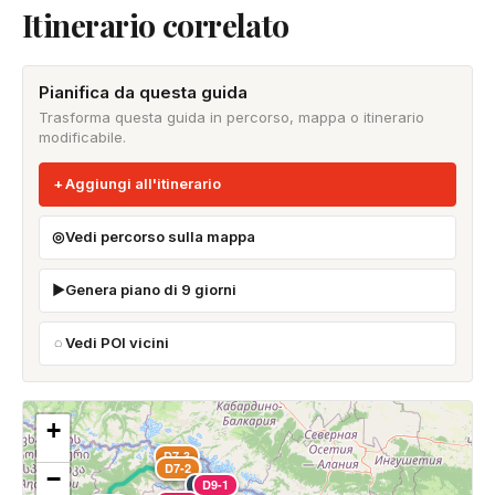
Itinerario correlato
Pianifica da questa guida
Trasforma questa guida in percorso, mappa o itinerario
modificabile.
Aggiungi all'itinerario
Vedi percorso sulla mappa
Genera piano di 9 giorni
Vedi POI vicini
+
D7-3
D7-2
D7-1
−
D8-1
D9-1