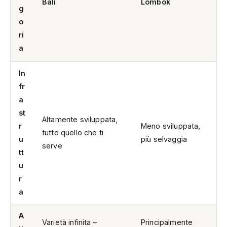
Bali
Lombok
g
o
ri
a
In
fr
a
st
Altamente sviluppata,
r
Meno sviluppata,
tutto quello che ti
u
più selvaggia
serve
tt
u
r
a
A
Varietà infinita –
Principalmente