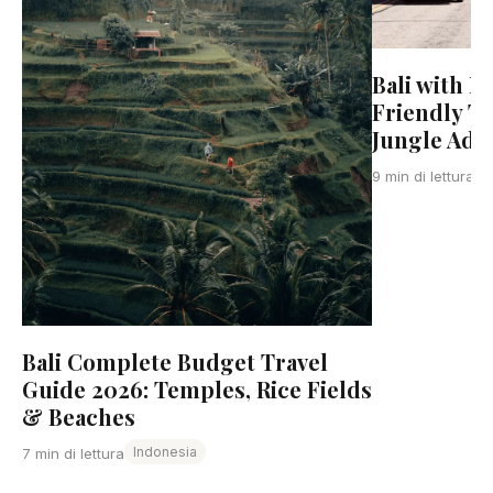
Bali with K
Friendly T
Jungle Adve
I
9 min di lettura
Bali Complete Budget Travel
Guide 2026: Temples, Rice Fields
& Beaches
Indonesia
7 min di lettura