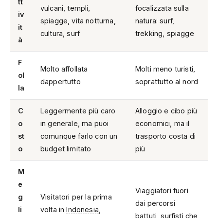
tt
vulcani, templi,
focalizzata sulla
iv
spiagge, vita notturna,
natura: surf,
it
cultura, surf
trekking, spiagge
à
F
Molto affollata
Molti meno turisti,
ol
dappertutto
soprattutto al nord
la
C
Leggermente più caro
Alloggio e cibo più
o
in generale, ma puoi
economici, ma il
st
comunque farlo con un
trasporto costa di
o
budget limitato
più
M
e
Viaggiatori fuori
g
Visitatori per la prima
dai percorsi
li
volta in
Indonesia
,
battuti, surfisti che