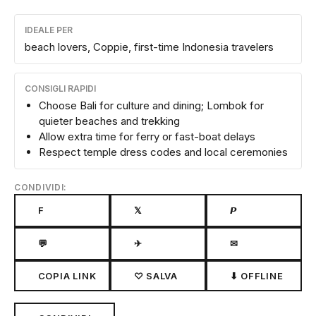
IDEALE PER
beach lovers, Coppie, first-time Indonesia travelers
CONSIGLI RAPIDI
Choose Bali for culture and dining; Lombok for
quieter beaches and trekking
Allow extra time for ferry or fast-boat delays
Respect temple dress codes and local ceremonies
CONDIVIDI:
F
𝕏
𝙋
💬
✈
✉
COPIA LINK
♡ SALVA
⬇ OFFLINE