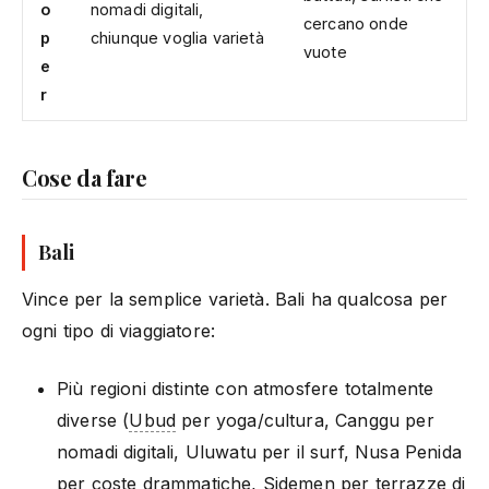
o
nomadi digitali,
cercano onde
p
chiunque voglia varietà
vuote
e
r
Cose da fare
Bali
Vince per la semplice varietà. Bali ha qualcosa per
ogni tipo di viaggiatore:
Più regioni distinte con atmosfere totalmente
diverse (
Ubud
per yoga/cultura, Canggu per
nomadi digitali, Uluwatu per il surf, Nusa Penida
per coste drammatiche, Sidemen per terrazze di