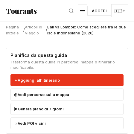
Vai al contenuto principale
Tourants
ACCEDI
🇮🇹 it
Pagina
Articoli di
Bali vs Lombok: Come scegliere tra le due
/
/
iniziale
Viaggio
isole indonesiane (2026)
Pianifica da questa guida
Trasforma questa guida in percorso, mappa o itinerario
modificabile.
Aggiungi all'itinerario
Vedi percorso sulla mappa
Genera piano di 7 giorni
Vedi POI vicini