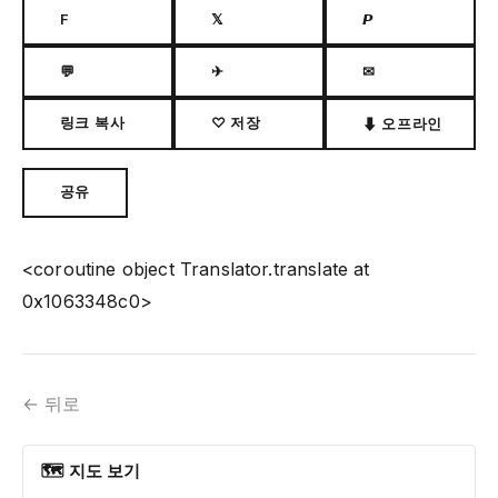
F
𝕏
𝙋
💬
✈
✉
링크 복사
♡ 저장
⬇ 오프라인
공유
<coroutine object Translator.translate at
0x1063348c0>
← 뒤로
🗺 지도 보기