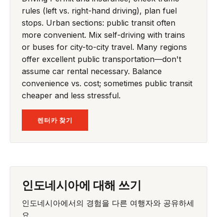
rules (left vs. right-hand driving), plan fuel
stops. Urban sections: public transit often
more convenient. Mix self-driving with trains
or buses for city-to-city travel. Many regions
offer excellent public transportation—don't
assume car rental necessary. Balance
convenience vs. cost; sometimes public transit
cheaper and less stressful.
렌터카 찾기
인도네시아에 대해 쓰기
인도네시아에서의 경험을 다른 여행자와 공유하세
요