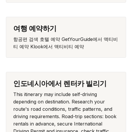
여행 예약하기
항공편 검색
호텔 예약
GetYourGuide에서 액티비
티 예약
Klook에서 액티비티 예약
인도네시아에서 렌터카 빌리기
This itinerary may include self-driving
depending on destination. Research your
route's road conditions, traffic patterns, and
driving requirements. Road-trip sections: book
rentals in advance, secure International
Driving Permit and insurance, check traffic