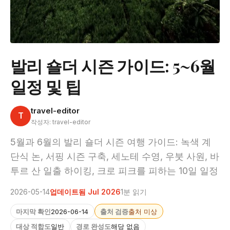
발리 숄더 시즌 가이드: 5~6월
일정 및 팁
travel-editor
T
작성자: travel-editor
5월과 6월의 발리 숄더 시즌 여행 가이드: 녹색 계
단식 논, 서핑 시즌 구축, 세노테 수영, 우붓 사원, 바
투르 산 일출 하이킹, 크로 피크를 피하는 10일 일정
2026-05-14
업데이트됨 Jul 2026
1분 읽기
마지막 확인
2026-06-14
출처 검증
출처 미상
대상 적합도
일반
경로 완성도
해당 없음