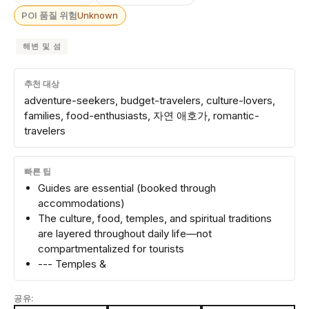
POI 품질 위험
Unknown
해변 및 섬
추천 대상
adventure-seekers, budget-travelers, culture-lovers,
families, food-enthusiasts, 자연 애호가, romantic-
travelers
빠른 팁
Guides are essential (booked through
accommodations)
The culture, food, temples, and spiritual traditions
are layered throughout daily life—not
compartmentalized for tourists
--- Temples &
공유: