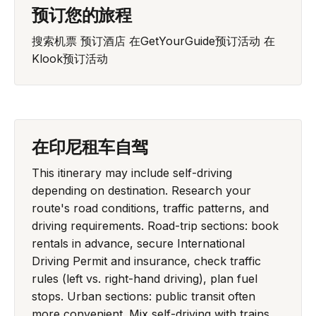
预订您的旅程
搜索机票
预订酒店
在GetYourGuide预订活动
在
Klook预订活动
在印尼租车自驾
This itinerary may include self-driving
depending on destination. Research your
route's road conditions, traffic patterns, and
driving requirements. Road-trip sections: book
rentals in advance, secure International
Driving Permit and insurance, check traffic
rules (left vs. right-hand driving), plan fuel
stops. Urban sections: public transit often
more convenient. Mix self-driving with trains