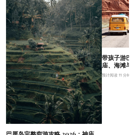
带孩子游巴厘
庙、海滩与
预计阅读 11 分钟
巴厘岛完整穷游攻略 2026：神庙、