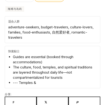
海滩与岛屿
适合人群
adventure-seekers, budget-travelers, culture-lovers,
families, food-enthusiasts, 自然爱好者, romantic-
travelers
快速贴士
Guides are essential (booked through
accommodations)
The culture, food, temples, and spiritual traditions
are layered throughout daily life—not
compartmentalized for tourists
--- Temples &
分享:
F
𝕏
𝙋