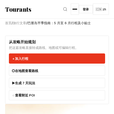
跳转到主内容
Tourants
登录
🇨🇳 zh
首页
/
旅行文章
/
巴厘岛平季指南：5 月至 6 月行程及小贴士
从攻略开始规划
把这篇攻略直接转成路线、地图或可编辑行程。
加入行程
在地图查看路线
生成 7 天玩法
查看附近 POI