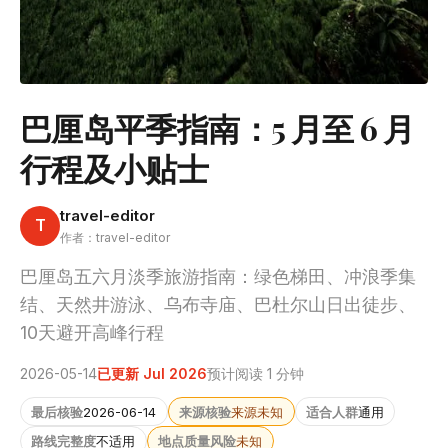
巴厘岛平季指南：5 月至 6 月
行程及小贴士
travel-editor
T
作者：travel-editor
巴厘岛五六月淡季旅游指南：绿色梯田、冲浪季集
结、天然井游泳、乌布寺庙、巴杜尔山日出徒步、
10天避开高峰行程
2026-05-14
已更新 Jul 2026
预计阅读 1 分钟
最后核验
2026-06-14
来源核验
来源未知
适合人群
通用
路线完整度
不适用
地点质量风险
未知