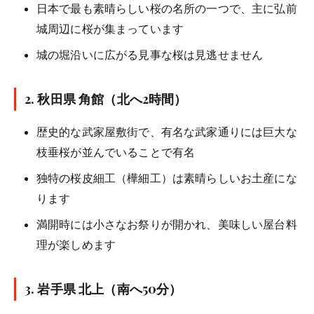
日本で最も素晴らしい桜の名所の一つで、主に弘前
城周辺に桜が集まっています
城の堀沿いに広がる見事な桜は見逃せません
2.
秋田県 角館
（北へ2時間）
歴史的な武家屋敷街で、有名な武家通りには巨大な
枝垂桜が並んでいることで有名
独特の桜皮細工（樺細工）は素晴らしいお土産にな
ります
満開時には小さなお祭りが開かれ、美味しい屋台料
理が楽しめます
3.
岩手県 北上
（南へ50分）