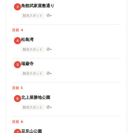
角館武家屋敷通り
3
🧭
観光スポット
▾
日目 4
松島湾
4
🧭
観光スポット
▾
瑞巌寺
5
🧭
観光スポット
▾
日目 5
北上展勝地公園
6
🧭
観光スポット
▾
日目 6
花見山公園
7