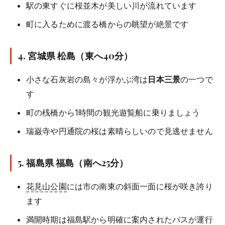
駅の東すぐに桜並木が美しい川が流れています
町に入るために渡る橋からの眺望が絶景です
4.
宮城県 松島
（東へ40分）
小さな石灰岩の島々が浮かぶ湾は
日本三景
の一つで
す
町の桟橋から1時間の観光遊覧船に乗りましょう
瑞巌寺や円通院の桜は素晴らしいので見逃せません
5.
福島県 福島
（南へ25分）
花見山公園
には市の南東の斜面一面に桜が咲き誇り
ます
満開時期は福島駅から明確に案内されたバスが運行