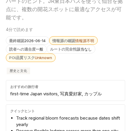
パートのヒント。JR東日本パスを使って仙台を拠
点に、複数の開花スポットに最適なアクセスが可
能です。
4分で読めます
最終確認
2026-06-14
情報源の確認
情報源不明
読者への適合度
一般
ルートの完全性
該当なし
POI品質リスク
Unknown
歴史と文化
おすすめの旅行者
first-time Japan visitors, 写真愛好家, カップル
クイックヒント
Track regional bloom forecasts because dates shift
yearly
Reserve flexible lodging across more than one city