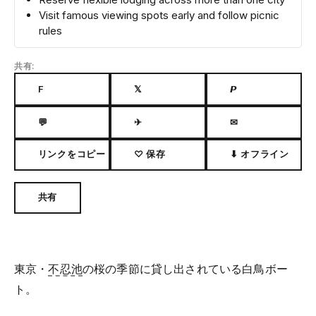
Visit famous viewing spots early and follow picnic
rules
共有:
F
𝕏
𝙋
💬
✈
✉
リンクをコピー
♡ 保存
⬇ オフライン
共有
東京・
不忍池
の桜の季節に貸し出されている白鳥ボー
ト。