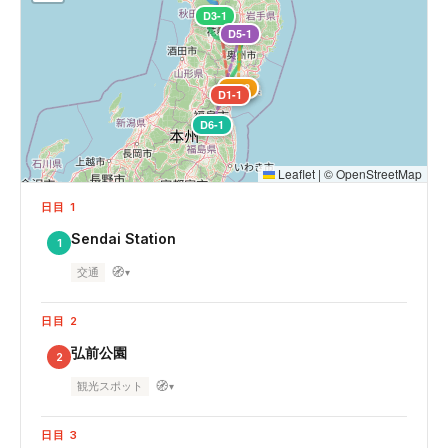
D3-1
D5-1
D4-1
D4-2
D1-1
D6-1
Leaflet
|
©
OpenStreetMap
日目 1
Sendai Station
1
🧭
交通
▾
日目 2
弘前公園
2
🧭
観光スポット
▾
日目 3