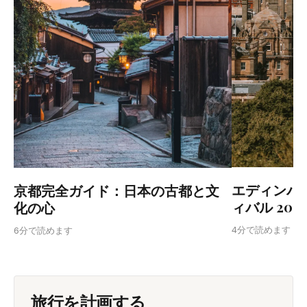
エディンバ
京都完全ガイド：日本の古都と文
ィバル 20
化の心
4分で読めます
6分で読めます
旅行を計画する