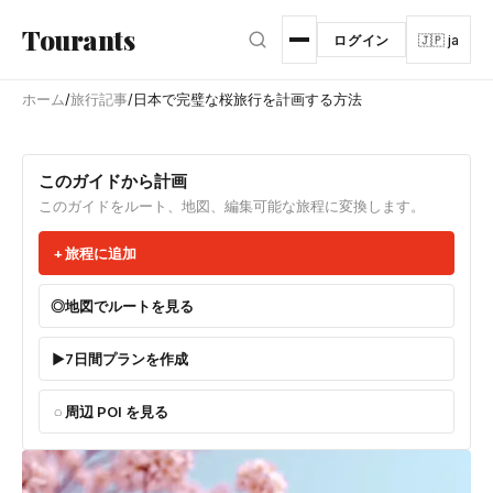
メインコンテンツへスキップ
Tourants
ログイン
🇯🇵 ja
ホーム
/
旅行記事
/
日本で完璧な桜旅行を計画する方法
このガイドから計画
このガイドをルート、地図、編集可能な旅程に変換します。
旅程に追加
地図でルートを見る
7日間プランを作成
周辺 POI を見る