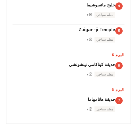
خليج ماتسوشيما
4
🧭
معلم سياحي
▾
Zuigan-ji Temple
5
🧭
معلم سياحي
▾
اليوم 5
حديقة كيتاكامي تينشوتشي
6
🧭
معلم سياحي
▾
اليوم 6
حديقة هاناميياما
7
🧭
معلم سياحي
▾