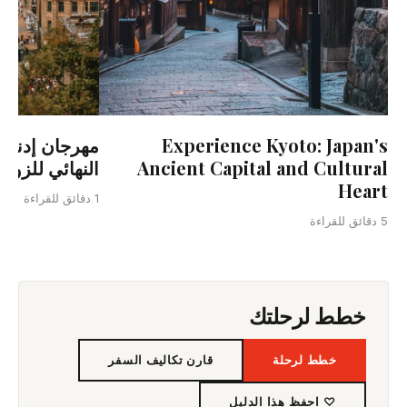
Experience Kyoto: Japan's
النهائي للزوار
Ancient Capital and Cultural
Heart
1 دقائق للقراءة
5 دقائق للقراءة
خطط لرحلتك
خطط لرحلة
قارن تكاليف السفر
♡ احفظ هذا الدليل