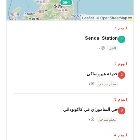
D6-1
|
©
OpenStreetMap
Leaflet
اليوم 1
Sendai Station
1
🧭
النقل
▾
اليوم 2
حديقة هيروساكي
2
🧭
معلم سياحي
▾
اليوم 3
حي الساموراي في كاكونوداتي
3
🧭
معلم سياحي
▾
اليوم 4