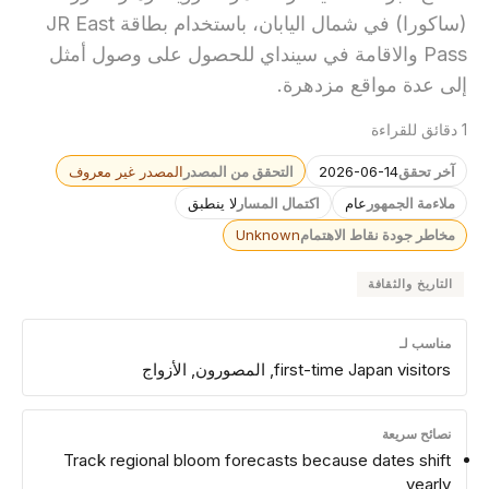
(ساكورا) في شمال اليابان، باستخدام بطاقة JR East
Pass والاقامة في سينداي للحصول على وصول أمثل
إلى عدة مواقع مزدهرة.
1 دقائق للقراءة
آخر تحقق
2026-06-14
التحقق من المصدر
المصدر غير معروف
ملاءمة الجمهور
عام
اكتمال المسار
لا ينطبق
مخاطر جودة نقاط الاهتمام
Unknown
التاريخ والثقافة
مناسب لـ
first-time Japan visitors, المصورون, الأزواج
نصائح سريعة
Track regional bloom forecasts because dates shift
yearly