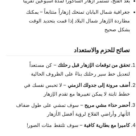
بعد الفتح، تستمر أزهار الساكورا لمدة أسبوعين تقريباً
جغرافية شمال اليابان تمنحك إزهاراً متتابعاً – يمكنك
مطاردة الإزهار شمال البلاد إذا قمت بتحديد الوقت
بشكل صحيح
نصائح للحزم والاستعداد
تحقق من توقعات الإزهار قبل رحلتك
– كن مستعداً
لتعديل خط سير رحلتك بناءً على الظروف الحالية
أضف مرونة إلى جدولك الزمني
– لا تحبس نفسك في
خطط ثابتة لا يمكن تغييرها مع تقدم الإزهار
أحضر حذاء مشي مريح
– سوف تمشي على طول ضفاف
الأنهار وأراضي القلاع لرؤية أفضل الأزهار
كاميرا مع بطارية كافية
– سوف تلتقط مئات الصور!