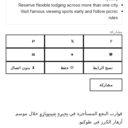
Reserve flexible lodging across more than one city
Visit famous viewing spots early and follow picnic
rules
مشاركة:
𝙋
𝕏
F
✉
✈
💬
نسخ الرابط
♡ حفظ
⬇ بدون اتصال
مشاركة
قوارب البجع المستأجرة في
بحيرة شينوبازو
خلال موسم
أزهار الكرز في طوكيو.