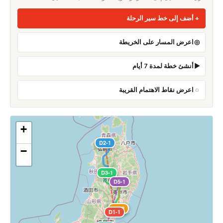
أضف إلى خط سير الرحلة
اعرض المسار على الخريطة
أنشئ خطة لمدة 7 أيام
اعرض نقاط الاهتمام القريبة
+
D2-1
−
D3-1
D5-1
D4-1
D4-2
D1-1