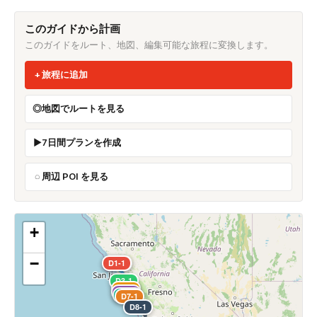
このガイドから計画
このガイドをルート、地図、編集可能な旅程に変換します。
旅程に追加
地図でルートを見る
7日間プランを作成
周辺 POI を見る
+
−
D1-1
D2-1
D3-1
D4-1
D5-1
D6-1
D7-1
D8-1