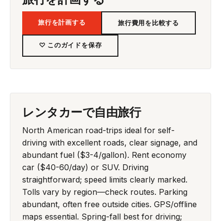
旅行を計画する
旅行費用を比較する
♡ このガイドを保存
レンタカーで自由旅行
North American road-trips ideal for self-
driving with excellent roads, clear signage, and
abundant fuel ($3-4/gallon). Rent economy
car ($40-60/day) or SUV. Driving
straightforward; speed limits clearly marked.
Tolls vary by region—check routes. Parking
abundant, often free outside cities. GPS/offline
maps essential. Spring-fall best for driving;