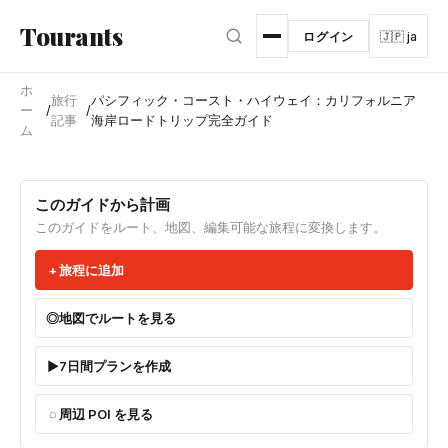
メインコンテンツへスキップ
Tourants
ログイン
🇯🇵 ja
ホ
旅行
パシフィック・コースト・ハイウェイ：カリフォルニア
ー
/
/
記事
海岸ロードトリップ完全ガイド
ム
このガイドから計画
このガイドをルート、地図、編集可能な旅程に変換します。
旅程に追加
地図でルートを見る
7日間プランを作成
周辺 POI を見る