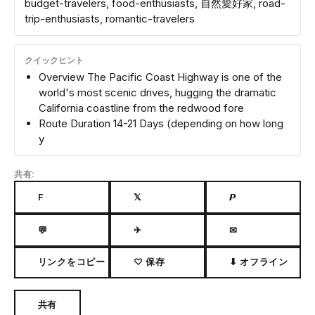
budget-travelers, food-enthusiasts, 自然愛好家, road-
trip-enthusiasts, romantic-travelers
クイックヒント
Overview The Pacific Coast Highway is one of the
world's most scenic drives, hugging the dramatic
California coastline from the redwood fore
Route Duration 14-21 Days (depending on how long
y
共有:
F
𝕏
𝙋
💬
✈
✉
リンクをコピー
♡ 保存
⬇ オフライン
共有