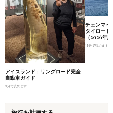
チェンマイ
タイロード
（2026年
T
13分で読めます
アイスランド：リングロード完全
自動車ガイド
3分で読めます
旅行を計画する