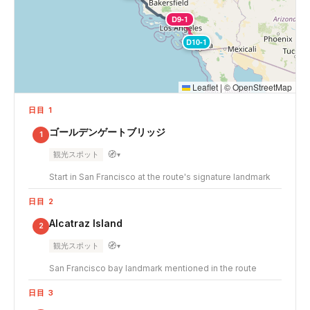
D9-1
D10-1
Leaflet
|
©
OpenStreetMap
日目 1
ゴールデンゲートブリッジ
1
🧭
観光スポット
▾
Start in San Francisco at the route's signature landmark
日目 2
Alcatraz Island
2
🧭
観光スポット
▾
San Francisco bay landmark mentioned in the route
日目 3