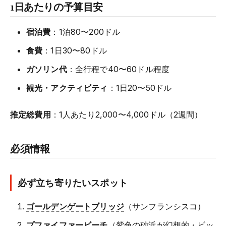
1日あたりの予算目安
宿泊費
：1泊80〜200ドル
食費
：1日30〜80ドル
ガソリン代
：全行程で40〜60ドル程度
観光・アクティビティ
：1日20〜50ドル
推定総費用
：1人あたり2,000〜4,000ドル（2週間）
必須情報
必ず立ち寄りたいスポット
ゴールデンゲートブリッジ
（サンフランシスコ）
プファイファービーチ
（紫色の砂浜が幻想的・ビッ