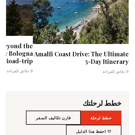
Beyond the
Day Bologna
Amalfi Coast Drive: The Ultimate
e Road-trip
5-Day Itinerary
8 دقائق للقراءة
9 دقائق للقراءة
خطط لرحلتك
خطط لرحلة
قارن تكاليف السفر
♡ احفظ هذا الدليل