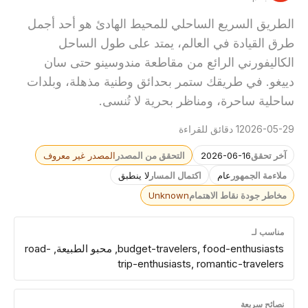
الطريق السريع الساحلي للمحيط الهادئ هو أحد أجمل
طرق القيادة في العالم، يمتد على طول الساحل
الكاليفورني الرائع من مقاطعة مندوسينو حتى سان
دييغو. في طريقك ستمر بحدائق وطنية مذهلة، وبلدات
ساحلية ساحرة، ومناظر بحرية لا تُنسى.
2026-05-29
1 دقائق للقراءة
آخر تحقق
2026-06-16
التحقق من المصدر
المصدر غير معروف
ملاءمة الجمهور
عام
اكتمال المسار
لا ينطبق
مخاطر جودة نقاط الاهتمام
Unknown
مناسب لـ
budget-travelers, food-enthusiasts, محبو الطبيعة, road-
trip-enthusiasts, romantic-travelers
نصائح سريعة