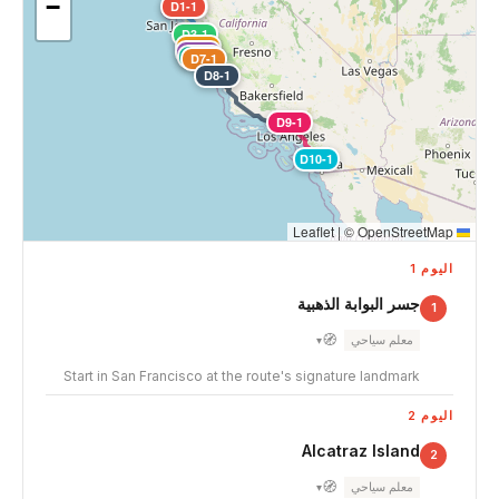
−
D1-1
D2-1
D3-1
D4-1
D5-1
D6-1
D7-1
D8-1
D9-1
D10-1
|
©
OpenStreetMap
Leaflet
اليوم 1
جسر البوابة الذهبية
1
🧭
معلم سياحي
▾
Start in San Francisco at the route's signature landmark
اليوم 2
Alcatraz Island
2
🧭
معلم سياحي
▾