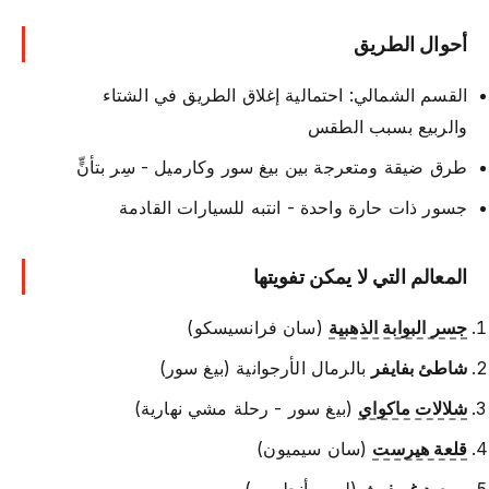
أحوال الطريق
القسم الشمالي: احتمالية إغلاق الطريق في الشتاء
والربيع بسبب الطقس
طرق ضيقة ومتعرجة بين بيغ سور وكارميل - سِر بتأنٍّ
جسور ذات حارة واحدة - انتبه للسيارات القادمة
المعالم التي لا يمكن تفويتها
جسر البوابة الذهبية
(سان فرانسيسكو)
شاطئ بفايفر
بالرمال الأرجوانية (بيغ سور)
شلالات ماكواي
(بيغ سور - رحلة مشي نهارية)
قلعة هيرست
(سان سيميون)
مرصد غريفيث
(لوس أنجلوس)