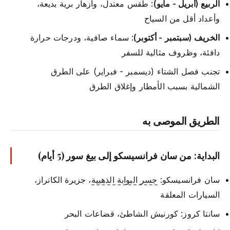
الربيع (أبريل - مايو)
: طقس معتدل، وأزهار برية بديعة،
وأعداد أقل من السياح
الخريف (سبتمبر - أكتوبر)
: سماء صافية، ودرجات حرارة
دافئة، وظروف مثالية للسفر
تجنب فصل الشتاء (ديسمبر - فبراير) على الطرق
الشمالية بسبب الأمطار وإغلاق الطرق
الطريق الموصى به
البداية: من سان فرانسيسكو إلى بيغ سور (5 أيام)
سان فرانسيسكو:
جسر البوابة الذهبية
، جزيرة الكاتراز،
السيارات المعلقة
سانتا كروز: كورنيش الشاطئ، قضاعات البحر