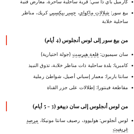
كارميل باي ذا سي: قرية ساحلية ساحرة، معارض فنية
بيغ سور:
شلالات ماكواي
،
جسر بيكسبي
كريك، مناظر
ساحلية خلابة
من بيغ سور إلى لوس أنجلوس (4 أيام)
سان سيميون:
قلعة هيرست
(جولة اختيارية)
كامبريا: بلدة ساحلية ذات مناظر خلابة، تذوق النبيذ
سانتا باربرا: معمار إسباني أصيل، شواطئ رملية
مقاطعة فينتورا: إطلالات على جزر القناة
من لوس أنجلوس إلى سان دييغو (3 - 5 أيام)
لوس أنجلوس: هوليوود، رصيف سانتا مونيكا،
مرصد
غريفيث