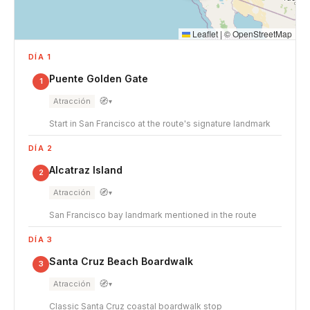
Leaflet
|
©
OpenStreetMap
DÍA 1
Puente Golden Gate
1
🧭
Atracción
▾
Start in San Francisco at the route's signature landmark
DÍA 2
Alcatraz Island
2
🧭
Atracción
▾
San Francisco bay landmark mentioned in the route
DÍA 3
Santa Cruz Beach Boardwalk
3
🧭
Atracción
▾
Classic Santa Cruz coastal boardwalk stop