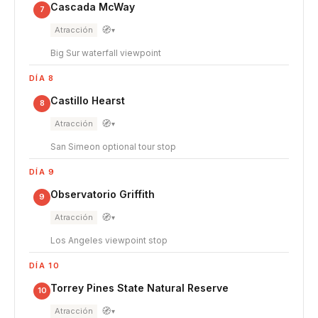
Cascada McWay
7
🧭
Atracción
▾
Big Sur waterfall viewpoint
DÍA 8
Castillo Hearst
8
🧭
Atracción
▾
San Simeon optional tour stop
DÍA 9
Observatorio Griffith
9
🧭
Atracción
▾
Los Angeles viewpoint stop
DÍA 10
Torrey Pines State Natural Reserve
10
🧭
Atracción
▾