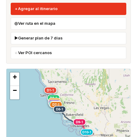
Agregar al itinerario
Ver ruta en el mapa
Generar plan de 7 días
Ver POI cercanos
+
−
D1-1
D2-1
D3-1
D4-1
D5-1
D6-1
D7-1
D8-1
D9-1
D10-1