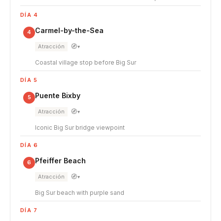
DÍA 4
Carmel-by-the-Sea
4
🧭
Atracción
▾
Coastal village stop before Big Sur
DÍA 5
Puente Bixby
5
🧭
Atracción
▾
Iconic Big Sur bridge viewpoint
DÍA 6
Pfeiffer Beach
6
🧭
Atracción
▾
Big Sur beach with purple sand
DÍA 7