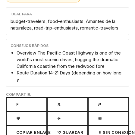
IDEAL PARA
budget-travelers, food-enthusiasts, Amantes de la
naturaleza, road-trip-enthusiasts, romantic-travelers
CONSEJOS RÁPIDOS
Overview The Pacific Coast Highway is one of the
world's most scenic drives, hugging the dramatic
California coastline from the redwood fore
Route Duration 14-21 Days (depending on how long
y
COMPARTIR:
F
𝕏
𝙋
💬
✈
✉
COPIAR ENLACE
♡ GUARDAR
⬇ SIN CONEXIÓN