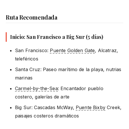
Ruta Recomendada
Inicio: San Francisco a Big Sur (5 días)
San Francisco:
Puente Golden Gate
, Alcatraz,
teleféricos
Santa Cruz: Paseo marítimo de la playa, nutrias
marinas
Carmel-by-the-Sea
: Encantador pueblo
costero, galerías de arte
Big Sur: Cascadas McWay,
Puente Bixby
Creek,
paisajes costeros dramáticos