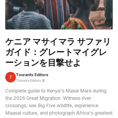
ケニア マサイマラ サファリ
ガイド：グレートマイグレ
ーションを目撃せよ
Tourants Editors
T
Tourants Editors 著
Complete guide to Kenya's Masai Mara during
the 2026 Great Migration. Witness river
crossings, see Big Five wildlife, experience
Maasai culture, and photograph Africa's greatest