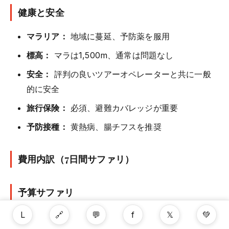
健康と安全
マラリア：
地域に蔓延、予防薬を服用
標高：
マラは1,500m、通常は問題なし
安全：
評判の良いツアーオペレーターと共に一般
的に安全
旅行保険：
必須、避難カバレッジが重要
予防接種：
黄熱病、腸チフスを推奨
費用内訳（7日間サファリ）
予算サファリ
L
🔗
💬
f
𝕏
💚
国内便：USD $400