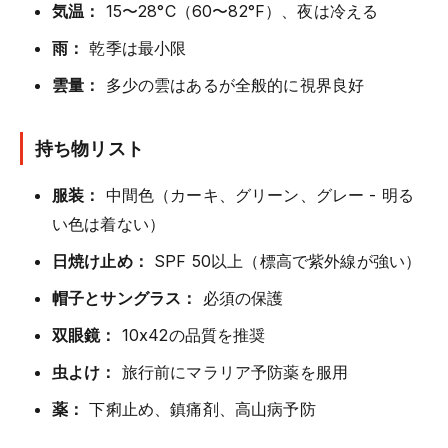
気温：
15〜28°C（60〜82°F）、夜は冷える
雨：
乾季は最小限
雲量：
多少の雲はあるが全般的に視界良好
持ち物リスト
服装：
中間色（カーキ、グリーン、グレー - 明る
い色は着ない）
日焼け止め：
SPF 50以上（標高で紫外線が強い）
帽子とサングラス：
必須の保護
双眼鏡：
10x42の品質を推奨
虫よけ：
旅行前にマラリア予防薬を服用
薬：
下痢止め、鎮痛剤、高山病予防