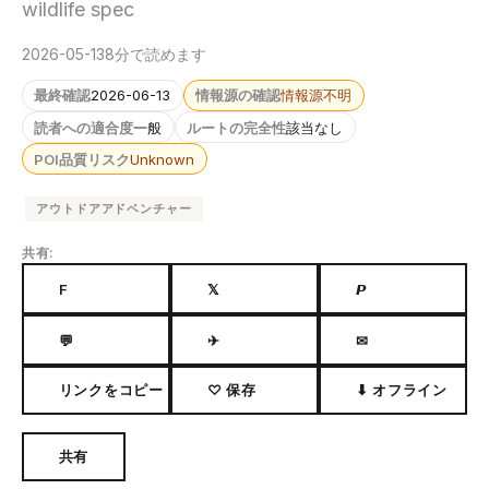
wildlife spec
2026-05-13
8分で読めます
最終確認
2026-06-13
情報源の確認
情報源不明
読者への適合度
一般
ルートの完全性
該当なし
POI品質リスク
Unknown
アウトドアアドベンチャー
共有:
F
𝕏
𝙋
💬
✈
✉
リンクをコピー
♡ 保存
⬇ オフライン
共有