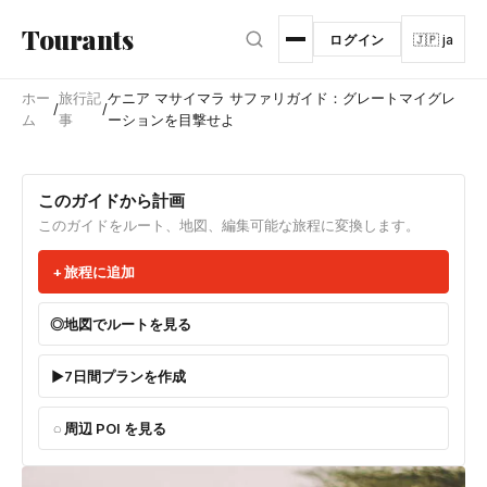
メインコンテンツへスキップ
Tourants
ログイン
🇯🇵 ja
ホー
旅行記
ケニア マサイマラ サファリガイド：グレートマイグレ
/
/
ム
事
ーションを目撃せよ
このガイドから計画
このガイドをルート、地図、編集可能な旅程に変換します。
旅程に追加
地図でルートを見る
7日間プランを作成
周辺 POI を見る