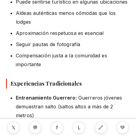
Puede sentirse turístico en algunas ubicaciones
Aldeas auténticas menos cómodas que los
lodges
Aproximación respetuosa es esencial
Seguir pautas de fotografía
Compensación justa a la comunidad es
importante
Experiencias Tradicionales
Entrenamiento Guerrero:
Guerreros jóvenes
demuestran salto (saltos altos a más de 2
metros)
Bisutería:
Joyas intrincadas de cuentas
𝕏
💬
f
L
🔗
💚
(artesanía femenina)