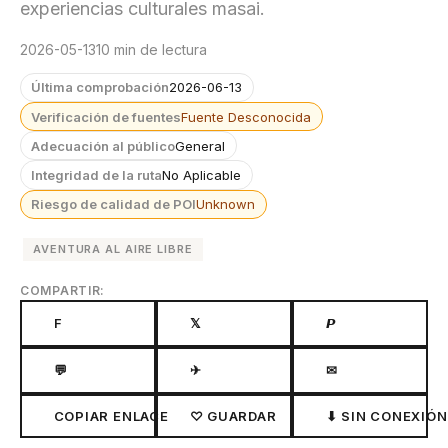
experiencias culturales masai.
2026-05-13
10 min de lectura
Última comprobación
2026-06-13
Verificación de fuentes
Fuente Desconocida
Adecuación al público
General
Integridad de la ruta
No Aplicable
Riesgo de calidad de POI
Unknown
AVENTURA AL AIRE LIBRE
COMPARTIR:
F
𝕏
𝙋
💬
✈
✉
COPIAR ENLACE
♡ GUARDAR
⬇ SIN CONEXIÓN