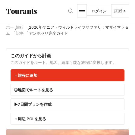
メインコンテンツへスキップ
Tourants
ログイン
🇯🇵 ja
ホー
旅行
2026年ケニア・ウィルドライフサファリ：マサイマラ＆
/
/
ム
記事
アンボセリ完全ガイド
このガイドから計画
このガイドをルート、地図、編集可能な旅程に変換します。
旅程に追加
地図でルートを見る
7日間プランを作成
周辺 POI を見る