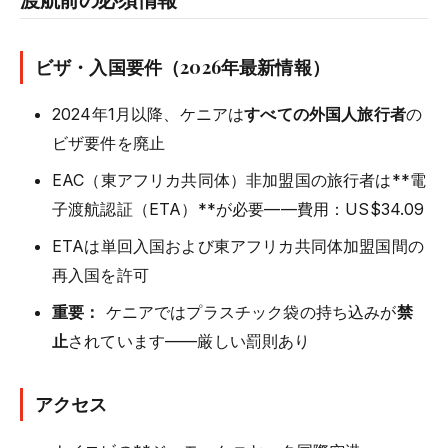
ビザ・入国要件（2026年最新情報）
2024年1月以降、ケニアは
すべての外国人旅行者
の
ビザ要件を廃止
EAC（東アフリカ共同体）非加盟国の旅行者は**電
子渡航認証（ETA）**が必要——費用：US$34.09
ETAは単回入国および東アフリカ共同体加盟国間の
再入国を許可
重要：
ケニアではプラスチック袋の持ち込みが
禁
止
されています——厳しい罰則あり
アクセス