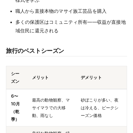
様式を学ぶ
職人から直接本物のマサイ族工芸品を購入
多くの保護区はコミュニティ所有——収益が直接地
域住民に還元される
旅行のベストシーズン
シー
メリット
デメリット
ズン
6〜
最高の動物観察、マ
砂ぼこりが多い、夜
10月
サイマラでの大移
は冷える、ピークシ
（乾
動、雨なし
ーズン価格
季）