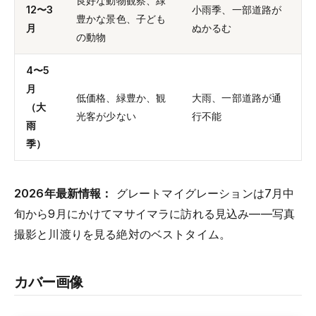
良好な動物観察、緑
12〜3
小雨季、一部道路が
豊かな景色、子ども
月
ぬかるむ
の動物
4〜5
月
低価格、緑豊か、観
大雨、一部道路が通
（大
光客が少ない
行不能
雨
季）
2026年最新情報：
グレートマイグレーションは7月中
旬から9月にかけてマサイマラに訪れる見込み——写真
撮影と川渡りを見る絶対のベストタイム。
カバー画像