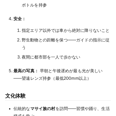
ボトルを持参
安全：
指定エリア以外では車から絶対に降りないこと
野生動物との距離を保つ——ガイドの指示に従
う
夜間に都市部を一人で歩かない
最高の写真：
早朝と午後遅めが最も光が美しい
——望遠レンズ持参（最低200mm以上）
文化体験
伝統的な
マサイ族の村
を訪問——習慣や踊り、生活