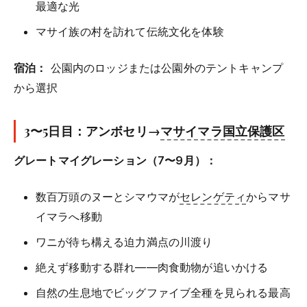
最適な光
マサイ族の村を訪れて伝統文化を体験
宿泊：
公園内のロッジまたは公園外のテントキャンプ
から選択
3〜5日目：アンボセリ→
マサイマラ国立保護区
グレートマイグレーション（7〜9月）：
数百万頭のヌーとシマウマが
セレンゲティ
からマサ
イマラへ移動
ワニが待ち構える迫力満点の川渡り
絶えず移動する群れ——肉食動物が追いかける
自然の生息地でビッグファイブ全種を見られる最高