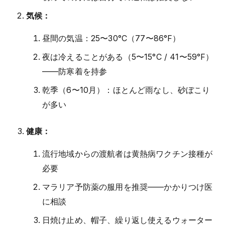
気候：
昼間の気温：25〜30°C（77〜86°F）
夜は冷えることがある（5〜15°C / 41〜59°F）
——防寒着を持参
乾季（6〜10月）：ほとんど雨なし、砂ぼこり
が多い
健康：
流行地域からの渡航者は黄熱病ワクチン接種が
必要
マラリア予防薬の服用を推奨——かかりつけ医
に相談
日焼け止め、帽子、繰り返し使えるウォーター