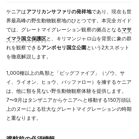
ケニアは
アフリカンサファリの発祥地
であり、現在も世
界最高峰の野生動物観察地のひとつです。本完全ガイド
では、グレートマイグレーション観察の拠点となる
マサ
イマラ国立保護区
と、キリマンジャロ山を背景に象の群
れを観察できる
アンボセリ国立公園
という2大スポット
を徹底解説します。
1,000種以上の鳥類と「ビッグファイブ」（ゾウ、サ
イ、ライオン、ヒョウ、バッファロー）を擁するケニア
は、他に類を見ない野生動物観察体験を提供します。
7〜9月はタンザニアからケニアへと移動する150万頭以
上のヌーによる壮大なグレートマイグレーションの時期
と重なります。
渡航前の必須情報