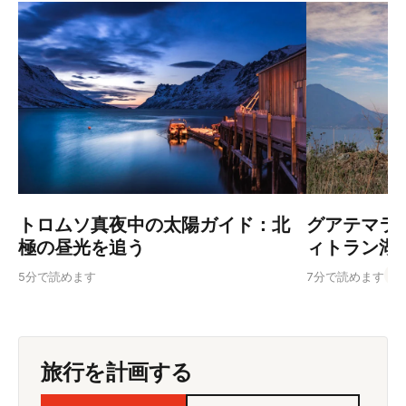
トロムソ真夜中の太陽ガイド：北
グアテマラ
極の昼光を追う
ィトラン湖
Gu
5分で読めます
7分で読めます
旅行を計画する