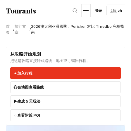
跳转到主内容
Tourants
登录
🇨🇳 zh
首
旅行文
2026澳大利亚滑雪季：Perisher 对比 Thredbo 完整指
/
/
页
章
南
从攻略开始规划
把这篇攻略直接转成路线、地图或可编辑行程。
加入行程
在地图查看路线
生成 5 天玩法
查看附近 POI