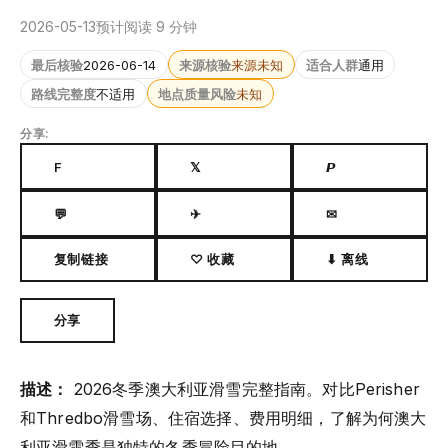
2026-05-13
预计阅读 9 分钟
最后核验
2026-06-14
来源核验
来源未知
适合人群
通用
路线完整度
不适用
地点质量风险
未知
分享:
F
𝕏
𝙋
💬
✈
✉
复制链接
♡ 收藏
⬇ 离线
分享
描述：
2026冬季澳大利亚滑雪完整指南。对比Perisher
和Thredbo滑雪场、住宿选择、费用明细，了解为何澳大
利亚滑雪季是独特的冬季冒险目的地。