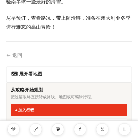
验南半球一些最好的滑雪。
尽早预订，查看路况，带上防滑链，准备在澳大利亚冬季
进行难忘的高山冒险！
← 返回
🗺 展开看地图
从攻略开始规划
把这篇攻略直接转成路线、地图或可编辑行程。
加入行程
在地图查看路线
💚
🔗
💬
f
𝕏
L