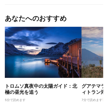
あなたへのおすすめ
トロムソ真夜中の太陽ガイド：北
グアテマラ
極の昼光を追う
ィトラン湖
Gu
5分で読めます
7分で読めます