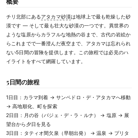
概要
チリ北部にある
アタカマ砂漠
は地球上で最も乾燥した砂
漠です — そして最も壮大な砂漠の一つです。異世界の
ような塩原からカラフルな地熱の谷まで、古代の岩絵か
らこれまでで一番澄んだ夜空まで、アタカマは忘れられ
ない5日間の冒険を提供します。この旅程では必見のハ
イライトをすべて網羅しています。
5日間の旅程
1日目：カラマ到着 → サンペドロ・デ・アタカマへ移動
→ 高地順化、町を探索
2日目：月の谷（バジェ・デ・ラ・ルナ） → 塩原 → 展
望台から夕日を見る
3日目：タティオ間欠泉（早朝出発） → 温泉 → プリタ