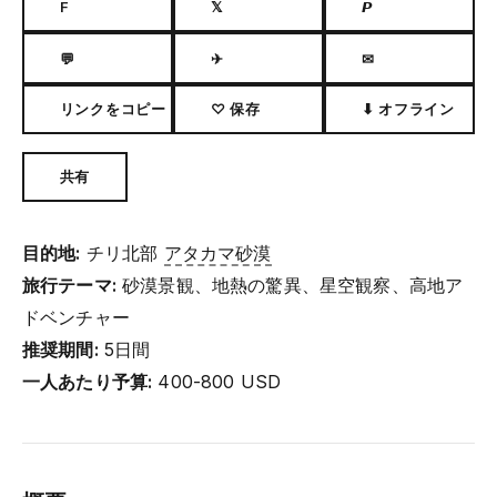
F
𝕏
𝙋
💬
✈
✉
リンクをコピー
♡ 保存
⬇ オフライン
共有
目的地:
チリ北部
アタカマ砂漠
旅行テーマ:
砂漠景観、地熱の驚異、星空観察、高地ア
ドベンチャー
推奨期間:
5日間
一人あたり予算:
400-800 USD