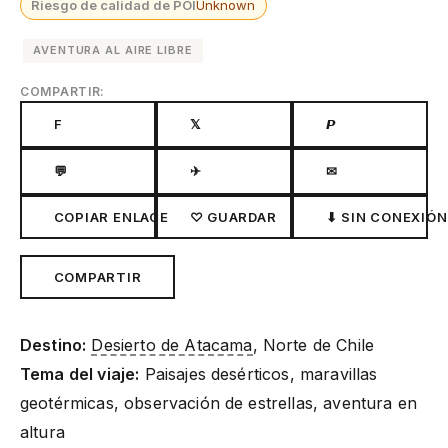
Riesgo de calidad de POI
Unknown
AVENTURA AL AIRE LIBRE
COMPARTIR:
F
𝕏
𝙋
💬
✈
✉
COPIAR ENLACE
♡ GUARDAR
⬇ SIN CONEXIÓN
COMPARTIR
Destino:
Desierto de Atacama
, Norte de Chile
Tema del viaje:
Paisajes desérticos, maravillas
geotérmicas, observación de estrellas, aventura en
altura