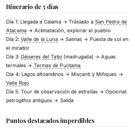
Itinerario de 5 días
Día 1: Llegada a Calama → Traslado a
San Pedro de
Atacama
→ Aclimatación, explorar el pueblo
Día 2:
Valle de la Luna
→ Salinas → Puesta de sol en
el mirador
Día 3:
Géiseres del Tatio
(madrugada) → Aguas
termales →
Termas de Puritama
Día 4: Lagos altoandinos → Miscanti y Miñiques →
Valle Rojo
Día 5: Tour de observación de estrellas → Opcional:
petroglifos antiguos → Salida
Puntos destacados imperdibles