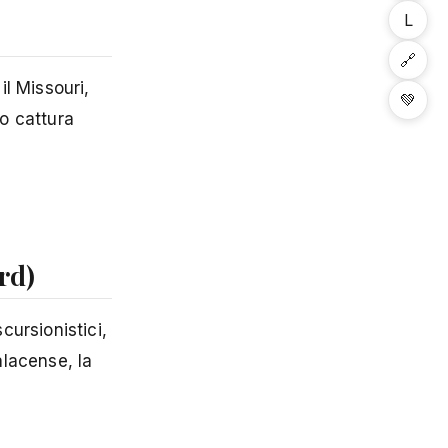
L
🔗
il Missouri,
💚
co cattura
rd)
ursionistici,
alacense, la