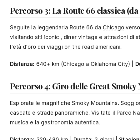
Percorso 3: La Route 66 classica (d
Seguite la leggendaria Route 66 da
Chicago
verso 
visitando siti iconici, diner vintage e attrazioni 
l'età d'oro dei viaggi on the road americani.
Distanza:
640+ km (Chicago a Oklahoma City) |
D
Percorso 4: Giro delle Great Smoky
Esplorate le magnifiche Smoky Mountains. Soggiorna
cascate e strade panoramiche. Visitate il Parco N
musica e la gastronomia autentica.
Distanza:
320-480 km |
Durata:
3 giorni |
Stagion