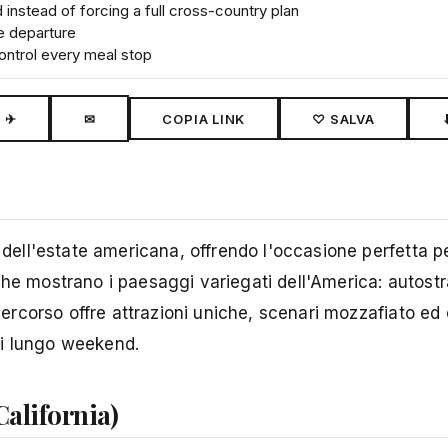
nstead of forcing a full cross-country plan
e departure
ontrol every meal stop
✈
✉
COPIA LINK
♡ SALVA
 dell'estate americana, offrendo l'occasione perfetta pe
che mostrano i paesaggi variegati dell'America: autostr
 percorso offre attrazioni uniche, scenari mozzafiato ed
di lungo weekend.
California)