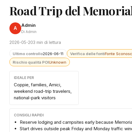
Road Trip del Memorial
Admin
A
Di Admin
2026-05-20
3 min di lettura
Ultimo controllo
2026-06-11
Verifica delle fonti
Fonte Sconosc
Rischio qualità POI
Unknown
IDEALE PER
Coppie, families, Amici,
weekend road-trip travelers,
national-park visitors
CONSIGLI RAPIDI
Reserve lodging and campsites early because Memorial
Start drives outside peak Friday and Monday traffic w