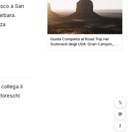
cisco a San
arbara.
nza
Guida Completa al Road Trip nel
Sudovest degli USA: Gran Canyon,
Monument Valley e Zion
collega il
ttoreschi
𝕏
💬
f