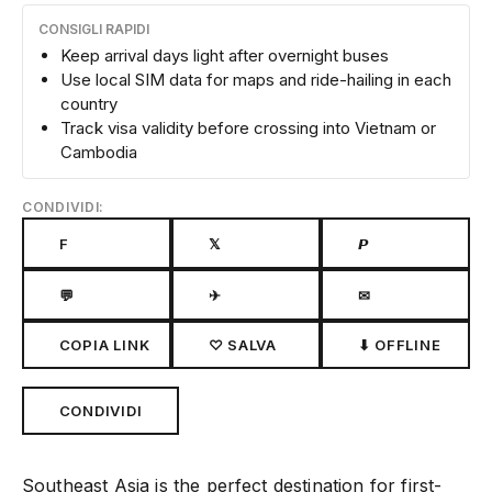
CONSIGLI RAPIDI
Keep arrival days light after overnight buses
Use local SIM data for maps and ride-hailing in each
country
Track visa validity before crossing into Vietnam or
Cambodia
CONDIVIDI:
F
𝕏
𝙋
💬
✈
✉
COPIA LINK
♡ SALVA
⬇ OFFLINE
CONDIVIDI
Southeast Asia is the perfect destination for first-