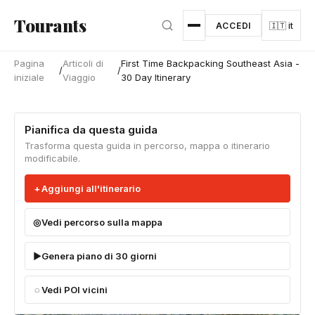
Vai al contenuto principale
Tourants
ACCEDI
🇮🇹 it
Pagina
Articoli di
First Time Backpacking Southeast Asia -
/
/
iniziale
Viaggio
30 Day Itinerary
Pianifica da questa guida
Trasforma questa guida in percorso, mappa o itinerario
modificabile.
Aggiungi all'itinerario
Vedi percorso sulla mappa
Genera piano di 30 giorni
Vedi POI vicini