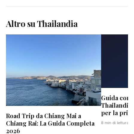
Altro su Thailandia
Guida compl
Thailandia:
per la prima
Road Trip da Chiang Mai a
Chiang Rai: La Guida Completa
T
8 min di lettura
2026