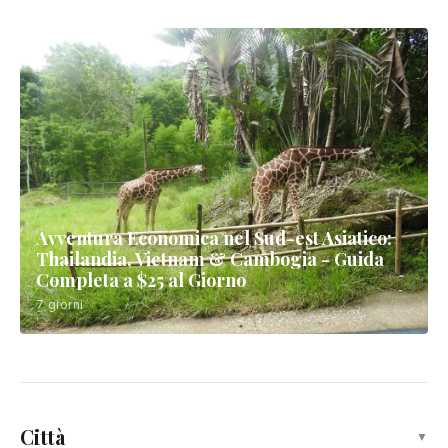
Avventura Economica nel Sud-est Asiatico:
Thailandia, Vietnam & Cambogia - Guida
Completa a $25 al Giorno
7 giorni
Città
▼