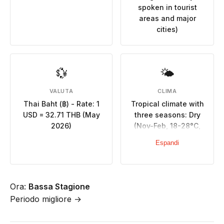
spoken in tourist
areas and major
cities)
💱
🌤
VALUTA
CLIMA
Thai Baht (฿) - Rate: 1
Tropical climate with
USD = 32.71 THB (May
three seasons: Dry
2026)
(Nov-Feb, 18-28°C,
minimal rainfall), Hot
Espandi
(Mar-May, 25-35°C,
very hot), Rainy
(May-Oct, high
humidity, September
Ora:
Bassa Stagione
wettest)
Periodo migliore →