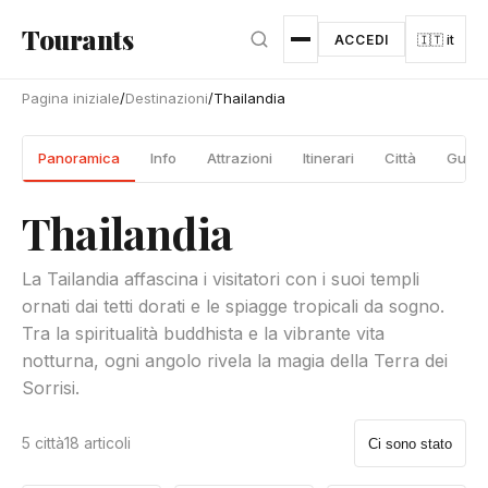
Vai al contenuto principale
Tourants
ACCEDI
🇮🇹 it
Pagina iniziale
/
Destinazioni
/
Thailandia
Panoramica
Info
Attrazioni
Itinerari
Città
Guide
Thailandia
La Tailandia affascina i visitatori con i suoi templi
ornati dai tetti dorati e le spiagge tropicali da sogno.
Tra la spiritualità buddhista e la vibrante vita
notturna, ogni angolo rivela la magia della Terra dei
Sorrisi.
5 città
18 articoli
Ci sono stato