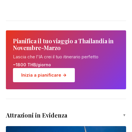
Pianifica il tuo viaggio a Thailandia in
Novembre-Marzo
Lascia che l'IA crei il tuo itinerario perfetto
~1800 THB/giorno
Inizia a pianificare →
Attrazioni in Evidenza
▼