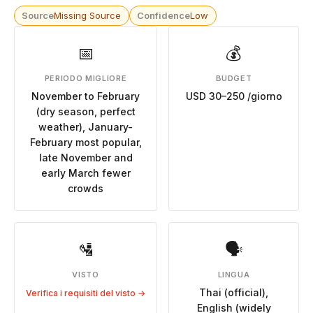
Source
Missing Source
Confidence
Low
📅
💰
PERIODO MIGLIORE
BUDGET
November to February
USD 30–250 /giorno
(dry season, perfect
weather), January-
February most popular,
late November and
early March fewer
crowds
🛂
🗣
VISTO
LINGUA
Thai (official),
Verifica i requisiti del visto →
English (widely