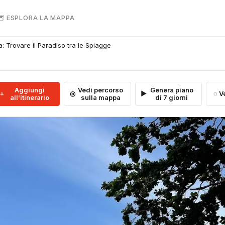
 ESPLORA LA MAPPA
ia: Trovare il Paradiso tra le Spiagge
Aggiungi
Vedi percorso
Genera piano
V
all'itinerario
sulla mappa
di 7 giorni