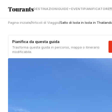
Vai al contenuto principale
Tourants
DESTINAZIONI
GUIDE
EVENTI
PIANIFICATORE

Pagina iniziale
/
Articoli di Viaggio
/
Salto di Isola in Isola in Thailand
Pianifica da questa guida
Trasforma questa guida in percorso, mappa o itinerario
modificabile.