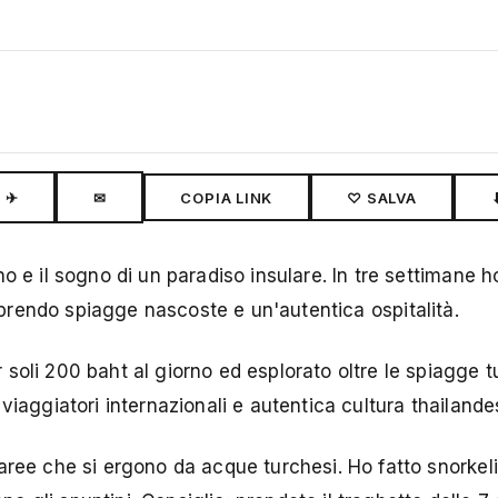
✈
✉
COPIA LINK
♡ SALVA
 e il sogno di un paradiso insulare. In tre settimane ho
prendo spiagge nascoste e un'autentica ospitalità.
oli 200 baht al giorno ed esplorato oltre le spiagge tu
viaggiatori internazionali e autentica cultura thailande
caree che si ergono da acque turchesi. Ho fatto snorke