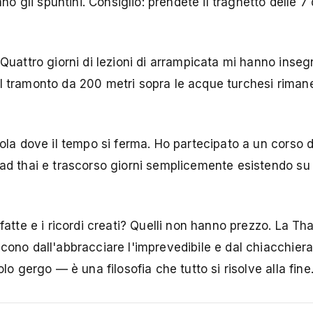
gli spuntini. Consiglio: prendete il traghetto delle 7 
 Quattro giorni di lezioni di arrampicata mi hanno inse
il tramonto da 200 metri sopra le acque turchesi riman
sola dove il tempo si ferma. Ho partecipato a un corso 
pad thai e trascorso giorni semplicemente esistendo s
fatte e i ricordi creati? Quelli non hanno prezzo. La Th
cono dall'abbracciare l'imprevedibile e dal chiacchiera
lo gergo — è una filosofia che tutto si risolve alla fine