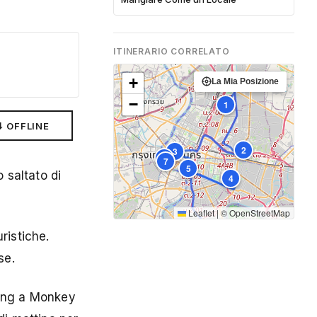
ITINERARIO CORRELATO
+
La Mia Posizione
−
1
⬇ OFFLINE
2
3
6
7
5
 saltato di
4
Leaflet
|
©
OpenStreetMap
ristiche.
se.
ling a Monkey