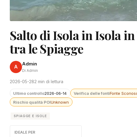
Salto di Isola in Isola 
tra le Spiagge
Admin
A
Di Admin
2026-05-28
2 min di lettura
Ultimo controllo
2026-06-14
Verifica delle fonti
Fonte Sconosc
Rischio qualità POI
Unknown
SPIAGGE E ISOLE
IDEALE PER