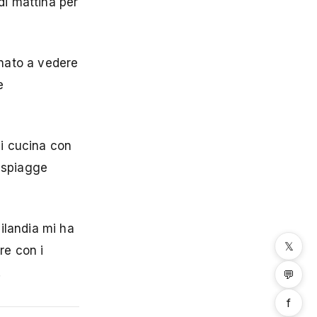
di mattina per
gnato a vedere
e
di cucina con
u spiagge
ailandia mi ha
𝕏
re con i
.
💬
f