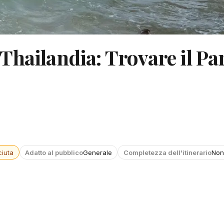
in Thailandia: Trovare il P
iuta
Adatto al pubblico
Generale
Completezza dell'itinerario
Non