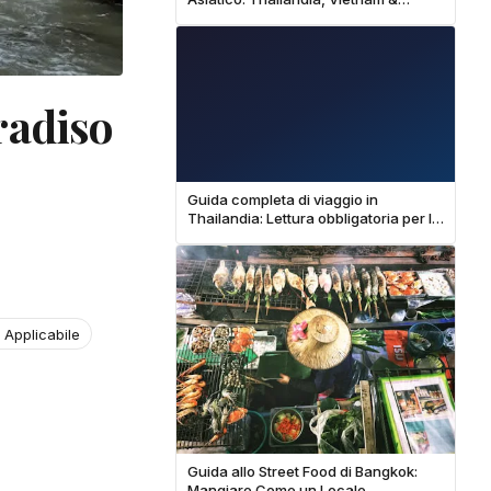
Cambogia - Guida Completa a $25 al
Giorno
aradiso
Guida completa di viaggio in
Thailandia: Lettura obbligatoria per la
prima visita
 Applicabile
Guida allo Street Food di Bangkok:
Mangiare Come un Locale