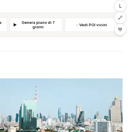
L
🔗
a
Genera piano di 7
Vedi POI vicini
giorni
💚