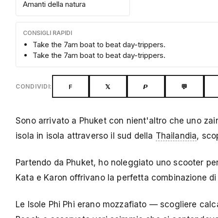
Amanti della natura
CONSIGLI RAPIDI
Take the 7am boat to beat day-trippers.
Take the 7am boat to beat day-trippers.
F
𝕏
𝙋
💬
CONDIVIDI:
Sono arrivato a Phuket con nient'altro che uno zaino
isola in isola attraverso il sud della
Thailandia
, sco
Partendo da Phuket, ho noleggiato uno scooter per s
Kata e Karon offrivano la perfetta combinazione di 
Le Isole Phi Phi erano mozzafiato — scogliere cal