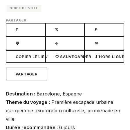
GUIDE DE VILLE
PARTAGER:
F
𝕏
𝙋
💬
✈
✉
COPIER LE LIEN
♡ SAUVEGARDER
⬇ HORS LIGNE
PARTAGER
Destination :
Barcelone, Espagne
Thème du voyage :
Première escapade urbaine
européenne, exploration culturelle, promenade en
ville
Durée recommandée :
6 jours