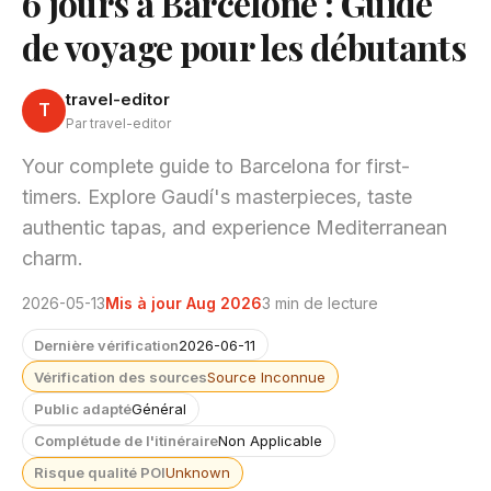
6 jours à Barcelone : Guide
de voyage pour les débutants
travel-editor
T
Par travel-editor
Your complete guide to Barcelona for first-
timers. Explore Gaudí's masterpieces, taste
authentic tapas, and experience Mediterranean
charm.
2026-05-13
Mis à jour Aug 2026
3 min de lecture
Dernière vérification
2026-06-11
Vérification des sources
Source Inconnue
Public adapté
Général
Complétude de l'itinéraire
Non Applicable
Risque qualité POI
Unknown