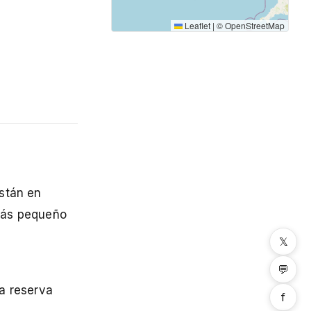
Leaflet
|
©
OpenStreetMap
están en
más pequeño
𝕏
💬
a reserva
f