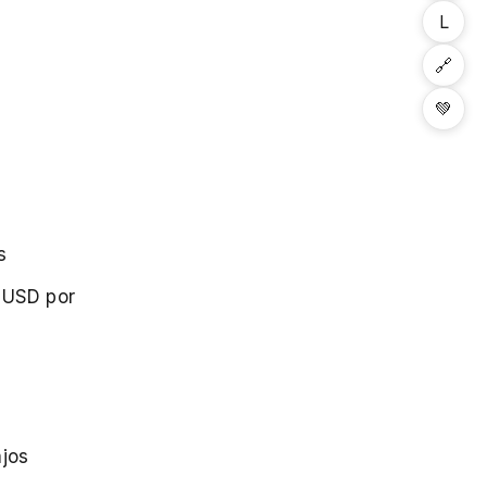
L
🔗
💚
s
0 USD por
ajos