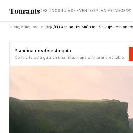
Ir al contenido principal
Tourants
DESTINOS
GUÍAS
EVENTOS
PLANIFICADOR
🗺
Inicio
/
Artículos de Viaje
/
El Camino del Atlántico Salvaje de Irlanda
Planifica desde esta guía
Convierte esta guía en una ruta, mapa o itinerario editable.