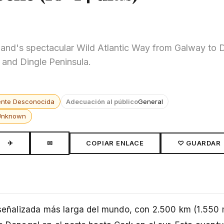
reland's spectacular Wild Atlantic Way from Galway to D
 and Dingle Peninsula.
ente Desconocida
Adecuación al público
General
Unknown
✈
✉
COPIAR ENLACE
♡ GUARDAR
 señalizada más larga del mundo, con 2.500 km (1.550 