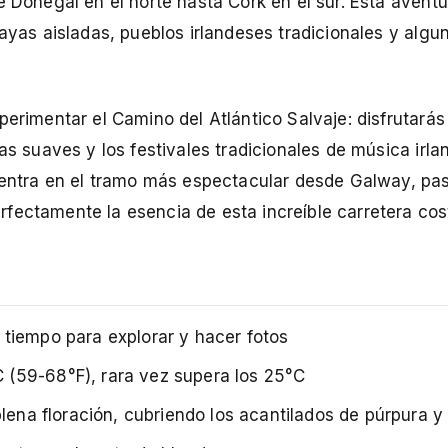
e Donegal en el norte hasta Cork en el sur. Esta avent
layas aisladas, pueblos irlandeses tradicionales y algu
perimentar el Camino del Atlántico Salvaje: disfrutará
ras suaves y los festivales tradicionales de música irl
 centra en el tramo más espectacular desde Galway, pa
fectamente la esencia de esta increíble carretera cos
 tiempo para explorar y hacer fotos
 (59-68°F), rara vez supera los 25°C
plena floración, cubriendo los acantilados de púrpura y 