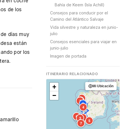
ura en coche
Bahía de Keem (Isla Achill)
nos de los
Consejos para conducir por el
Camino del Atlántico Salvaje
Vida silvestre y naturaleza en junio-
julio
s de días muy
Consejos esenciales para viajar en
andesa están
junio-julio
sando por los
Imagen de portada
tera.
ITINERARIO RELACIONADO
+
Mi Ubicación
−
8
10
1
2
4
6
9
3
amarillo
5
7