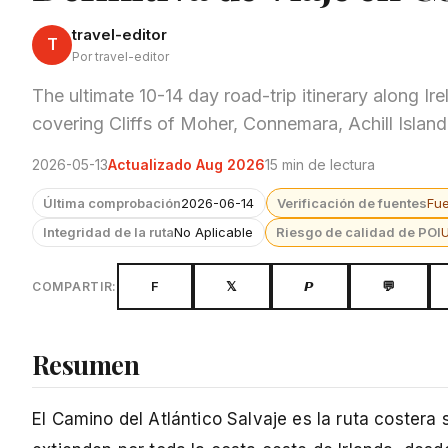
travel-editor
T
Por travel-editor
The ultimate 10-14 day road-trip itinerary along I
covering Cliffs of Moher, Connemara, Achill Island
2026-05-13
Actualizado Aug 2026
15 min de lectura
Última comprobación
2026-06-14
Verificación de fuentes
Fu
Integridad de la ruta
No Aplicable
Riesgo de calidad de POI
F
𝕏
𝙋
💬
COMPARTIR:
Resumen
El Camino del Atlántico Salvaje es la ruta costera