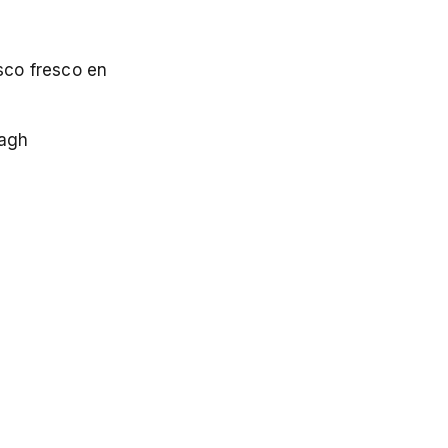
isco fresco en
dagh