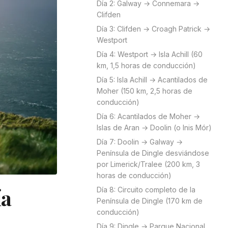
Día 2: Galway → Connemara →
Clifden
Día 3: Clifden → Croagh Patrick →
Westport
Día 4: Westport → Isla Achill (60
km, 1,5 horas de conducción)
Día 5: Isla Achill → Acantilados de
Moher (150 km, 2,5 horas de
conducción)
Día 6: Acantilados de Moher →
Islas de Aran → Doolin (o Inis Mór)
Día 7: Doolin → Galway →
Península de Dingle desviándose
por Limerick/Tralee (200 km, 3
horas de conducción)
ía
Día 8: Circuito completo de la
Península de Dingle (170 km de
conducción)
Día 9: Dingle → Parque Nacional