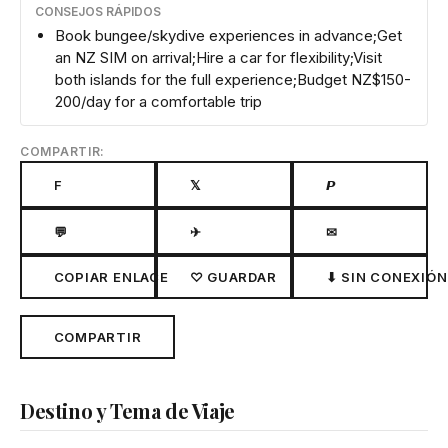
CONSEJOS RÁPIDOS
Book bungee/skydive experiences in advance;Get
an NZ SIM on arrival;Hire a car for flexibility;Visit
both islands for the full experience;Budget NZ$150-
200/day for a comfortable trip
COMPARTIR:
F
𝕏
𝙋
💬
✈
✉
COPIAR ENLACE
♡ GUARDAR
⬇ SIN CONEXIÓN
COMPARTIR
Destino y Tema de Viaje