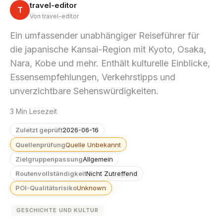
travel-editor
T
Von travel-editor
Ein umfassender unabhängiger Reiseführer für
die japanische Kansai-Region mit Kyoto, Osaka,
Nara, Kobe und mehr. Enthält kulturelle Einblicke,
Essensempfehlungen, Verkehrstipps und
unverzichtbare Sehenswürdigkeiten.
3 Min Lesezeit
Zuletzt geprüft
2026-06-16
Quellenprüfung
Quelle Unbekannt
Zielgruppenpassung
Allgemein
Routenvollständigkeit
Nicht Zutreffend
POI-Qualitätsrisiko
Unknown
GESCHICHTE UND KULTUR