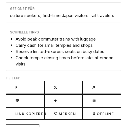
GEEIGNET FÜR
culture seekers, first-time Japan visitors, rail travelers
SCHNELLE TIPPS
Avoid peak commuter trains with luggage
Carry cash for small temples and shops
Reserve limited-express seats on busy dates
Check temple closing times before late-afternoon
visits
TEILEN:
F
𝕏
𝙋
💬
✈
✉
LINK KOPIEREN
♡ MERKEN
⬇ OFFLINE