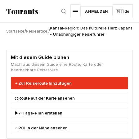
Zum Hauptinhalt springen
Tourants
ANMELDEN
🇩🇪 de
Kansai-Region: Das kulturelle Herz Japans
Startseite
/
Reiseartikel
/
- Unabhängiger Reiseführer
Mit diesem Guide planen
Mach aus diesem Guide eine Route, Karte oder
bearbeitbare Reiseroute.
Zur Reiseroute hinzufügen
Route auf der Karte ansehen
7-Tage-Plan erstellen
POI in der Nähe ansehen