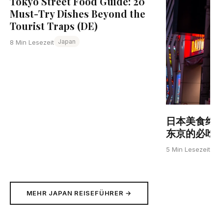
Tokyo Street Food Guide: 20
Must-Try Dishes Beyond the
Tourist Traps (DE)
Japan
8 Min Lesezeit
日本美食终
东京的必吃清单
J
5 Min Lesezeit
MEHR JAPAN REISEFÜHRER →