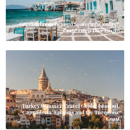
Greek Islands Beyond Santorini: Corfu &
Crete Deep Dive (2026)
Turkey Summer Travel Guide: Istanbul,
Cappadocia, Ephesus and the Turquoise
Coast