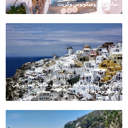
سانتوريني وميكونوس وكريت
جزر بحر إيجة اليونانية: دليل صيف شامل لسانتوريني
وميكونوس (2026)